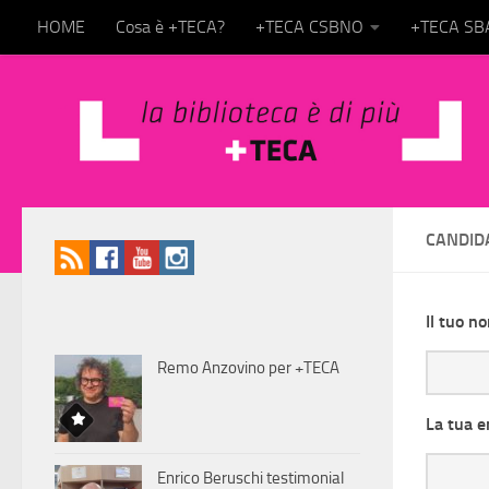
HOME
Cosa è +TECA?
+TECA CSBNO
+TECA S
Salta al contenuto
CANDID
Il tuo n
Remo Anzovino per +TECA
La tua e
Enrico Beruschi testimonial