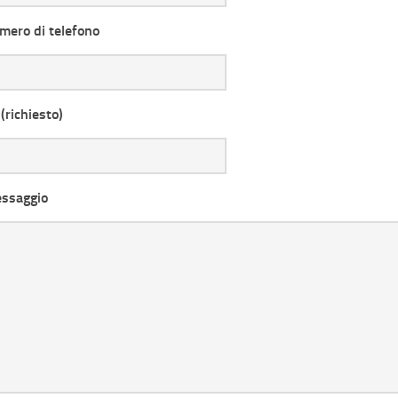
umero di telefono
(richiesto)
essaggio