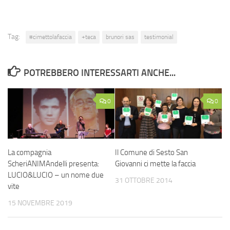
Tag:
#cimettolafaccia
+teca
brunori sas
testimonial
POTREBBERO INTERESSARTI ANCHE...
0
0
La compagnia
Il Comune di Sesto San
ScheriANIMAndelli presenta:
Giovanni ci mette la faccia
LUCIO&LUCIO – un nome due
31 OTTOBRE 2014
vite
15 NOVEMBRE 2019