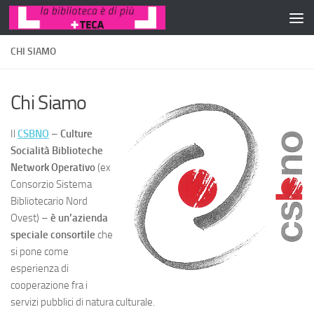
Salta al contenuto
CHI SIAMO
Chi Siamo
Il
CSBNO
–
Culture
Socialità Biblioteche
Network Operativo
(ex
Consorzio Sistema
Bibliotecario Nord
Ovest) –
è un’azienda
speciale consortile
che
si pone come
esperienza di
cooperazione fra i
servizi pubblici di natura culturale.