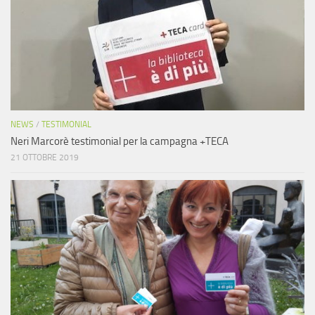
NEWS
/
TESTIMONIAL
Neri Marcorè testimonial per la campagna +TECA
21 OTTOBRE 2019