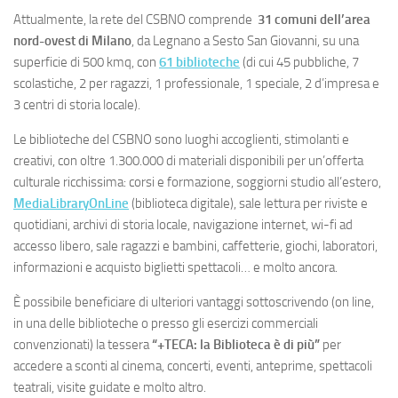
Attualmente, la rete del CSBNO comprende
31 comuni
dell’area
nord-ovest di Milano
, da Legnano a Sesto San Giovanni, su una
superficie di 500 kmq, con
61 biblioteche
(di cui 45 pubbliche, 7
scolastiche, 2 per ragazzi, 1 professionale, 1 speciale, 2 d’impresa e
3 centri di storia locale).
Le biblioteche del CSBNO sono luoghi accoglienti, stimolanti e
creativi, con oltre 1.300.000 di materiali disponibili per un’offerta
culturale ricchissima: corsi e formazione, soggiorni studio all’estero,
MediaLibraryOnLine
(biblioteca digitale), sale lettura per riviste e
quotidiani, archivi di storia locale, navigazione internet, wi-fi ad
accesso libero, sale ragazzi e bambini, caffetterie, giochi, laboratori,
informazioni e acquisto biglietti spettacoli… e molto ancora.
È possibile beneficiare di ulteriori vantaggi sottoscrivendo (on line,
in una delle biblioteche o presso gli esercizi commerciali
convenzionati) la tessera
“+TECA: la Biblioteca è di più”
per
accedere a sconti al cinema, concerti, eventi, anteprime, spettacoli
teatrali, visite guidate e molto altro.