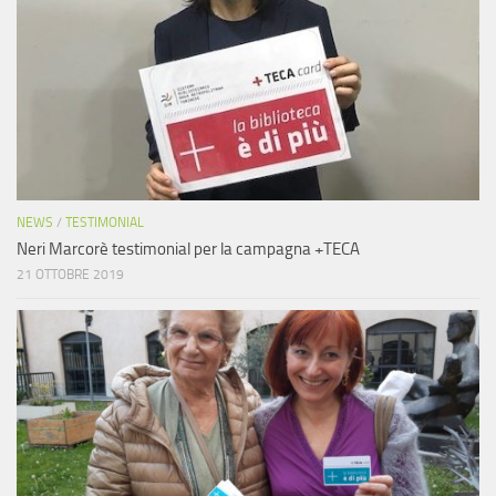
NEWS
/
TESTIMONIAL
Neri Marcorè testimonial per la campagna +TECA
21 OTTOBRE 2019