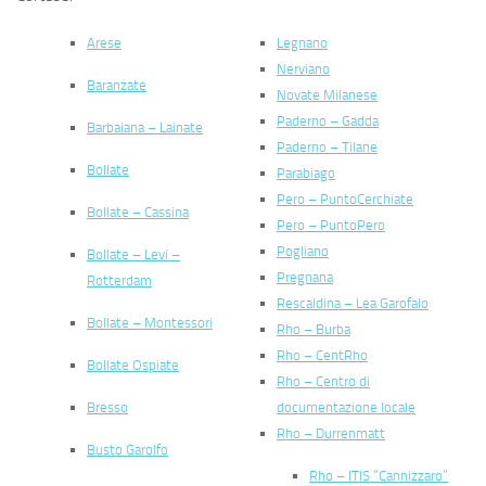
Arese
Legnano
Nerviano
Baranzate
Novate Milanese
Paderno – Gadda
Barbaiana – Lainate
Paderno – Tilane
Bollate
Parabiago
Pero – PuntoCerchiate
Bollate – Cassina
Pero – PuntoPero
Pogliano
Bollate – Levi –
Pregnana
Rotterdam
Rescaldina – Lea Garofalo
Bollate – Montessori
Rho – Burba
Rho – CentRho
Bollate Ospiate
Rho – Centro di
Bresso
documentazione locale
Rho – Durrenmatt
Busto Garolfo
Rho – ITIS “Cannizzaro”