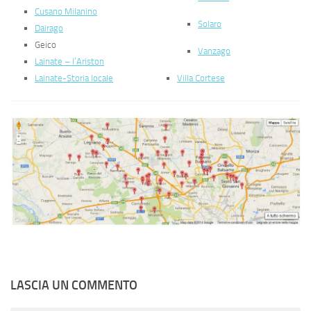
Cusano Milanino
Solaro
Dairago
Geico
Vanzago
Lainate – l’Ariston
Lainate-Storia locale
Villa Cortese
LASCIA UN COMMENTO