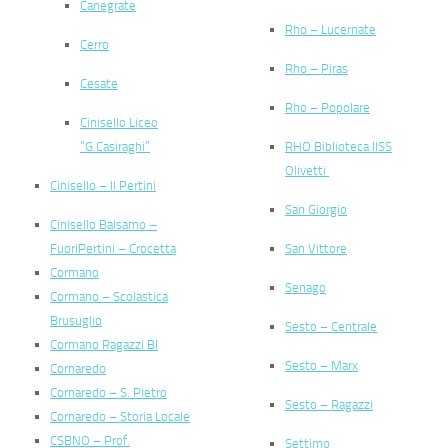
Canegrate
Rho – Lucernate
Cerro
Rho – Piras
Cesate
Rho – Popolare
Cinisello Liceo
“G.Casiraghi”
RHO Biblioteca IISS
Olivetti
Cinisello – Il Pertini
San Giorgio
Cinisello Balsamo –
FuoriPertini – Crocetta
San Vittore
Cormano
Senago
Cormano – Scolastica
Brusuglio
Sesto – Centrale
Cormano Ragazzi BI
Sesto – Marx
Cornaredo
Cornaredo – S. Pietro
Sesto – Ragazzi
Cornaredo – Storia Locale
CSBNO – Prof.
Settimo