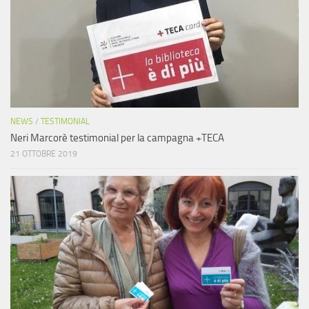
NEWS
/
TESTIMONIAL
Neri Marcorè testimonial per la campagna +TECA
21 OTTOBRE 2019