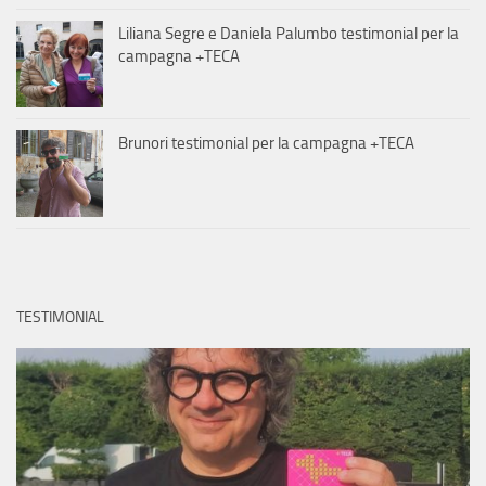
Liliana Segre e Daniela Palumbo testimonial per la
campagna +TECA
Brunori testimonial per la campagna +TECA
TESTIMONIAL