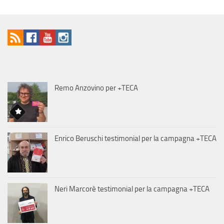
Remo Anzovino per +TECA
Enrico Beruschi testimonial per la campagna +TECA
Neri Marcorè testimonial per la campagna +TECA