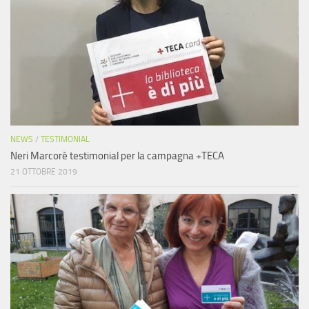
NEWS
/
TESTIMONIAL
Neri Marcorè testimonial per la campagna +TECA
21 OTTOBRE 2019