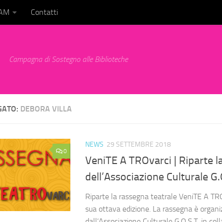
BAM
Contatti
Campagna di Sostegno alle Biblioteche
GATO:
DEBORA VILLA
NEWS
29 SETTEMBRE 2018
0
VeniTE A TROvarci | Riparte l
dell’Associazione Culturale G.
Riparte la rassegna teatrale VeniTE A TRO
sua ottava edizione. La rassegna è organi
dall’Associazione Culturale G.O.S.T. in col