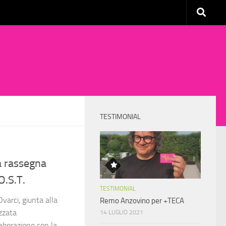
TESTIMONIAL
a rassegna
O.S.T.
TESTIMONIAL
varci, giunta alla
Remo Anzovino per +TECA
zzata
14 LUGLIO 2021
laborazione con la