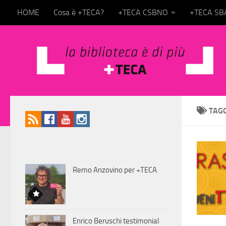
HOME
Cosa è +TECA?
+TECA CSBNO
+TECA S
Salta al contenuto
TAG
Remo Anzovino per +TECA
Enrico Beruschi testimonial