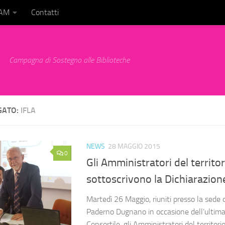
BAM
Contatti
Campagna di Sostegno alle Biblioteche
GATO:
IFLA
NEWS
28 MAGGIO 2015
0
Gli Amministratori del territor
sottoscrivono la Dichiarazion
Martedì 26 Maggio, riuniti presso la sede
Paderno Dugnano in occasione dell’ulti
Consortile, gli Amministratori del territor