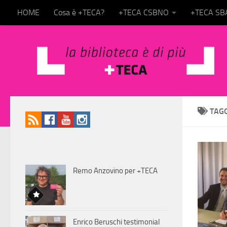
HOME
Cosa è +TECA?
+TECA CSBNO
+TECA S
Salta al contenuto
TAG
Remo Anzovino per +TECA
Enrico Beruschi testimonial