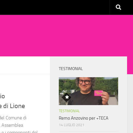
TESTIMONIAL
io
e di Lione
TESTIMONIAL
 del Comune di
Remo Anzovino per +TECA
ma Assemblea
14 LUGLIO 2021
io e i componenti del