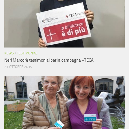
NEWS
/
TESTIMONIAL
Neri Marcorè testimonial per la campagna +TECA
21 OTTOBRE 2019