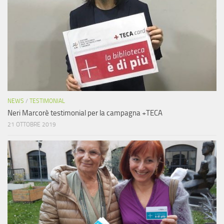
NEWS
/
TESTIMONIAL
Neri Marcorè testimonial per la campagna +TECA
21 OTTOBRE 2019