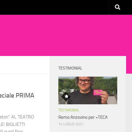
TESTIMONIAL
eciale PRIMA
TESTIMONIAL
atori” AL TEATRO
Remo Anzovino per +TECA
! BIGLIETTI
14 LUGLIO 2021
0 euro) fino