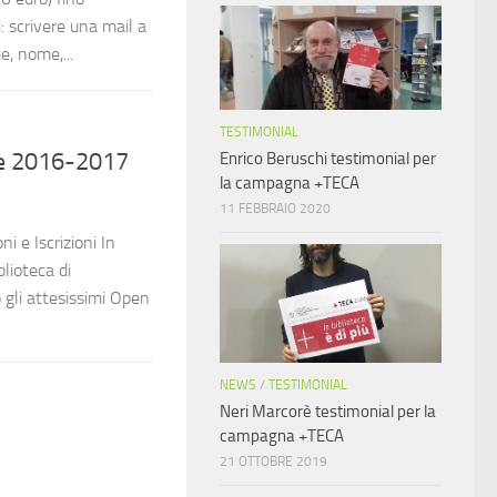
: scrivere una mail a
e, nome,...
TESTIMONIAL
ne 2016-2017
Enrico Beruschi testimonial per
la campagna +TECA
11 FEBBRAIO 2020
i e Iscrizioni In
blioteca di
o gli attesissimi Open
NEWS
/
TESTIMONIAL
Neri Marcorè testimonial per la
campagna +TECA
21 OTTOBRE 2019