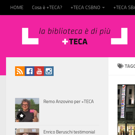
HOME
Cosa è +TECA?
+TECA CSBNO
+TECA S
Salta al contenuto
TAG
Remo Anzovino per +TECA
Enrico Beruschi testimonial