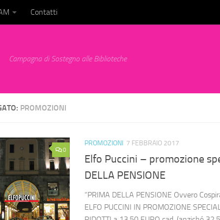
BAM
Contatti
Campagna di Sostegno alle Biblioteche
GATO:
PROMOZIONI
PROMOZIONI
7 FEBBRAIO 2017
0
Elfo Puccini – promozione sp
DELLA PENSIONE
“PRIMA DELLA PENSIONE Ovvero Cospir
ELFO PUCCINI IN PROMOZIONE SPECIALE
RIDOTTI a 13,50 EURO cad. (anziché 32,5