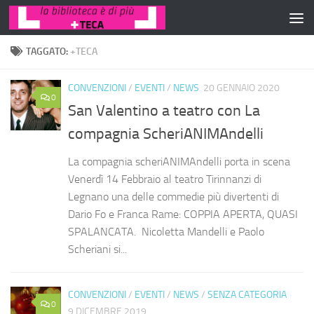
Salta al contenuto
TAGGATO:
+TECA
CONVENZIONI
/
EVENTI
/
NEWS
20 GENNAIO 2020
0
San Valentino a teatro con La
compagnia ScheriANIMAndelli
La compagnia scheriANIMAndelli porta in scena
Venerdì 14 Febbraio al teatro Tirinnanzi di
Legnano una delle commedie più divertenti di
Dario Fo e Franca Rame: COPPIA APERTA, QUASI
SPALANCATA. Nicoletta Mandelli e Paolo
Scheriani si...
CONVENZIONI
/
EVENTI
/
NEWS
/
SENZA CATEGORIA
0
9 DICEMBRE 2019