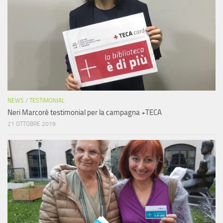
NEWS
/
TESTIMONIAL
Neri Marcorè testimonial per la campagna +TECA
21 OTTOBRE 2019