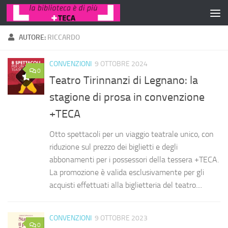
Salta al contenuto
AUTORE:
RICCARDO
CONVENZIONI
9 OTTOBRE 2024
0
Teatro Tirinnanzi di Legnano: la
stagione di prosa in convenzione
+TECA
Otto spettacoli per un viaggio teatrale unico, con
riduzione sul prezzo dei biglietti e degli
abbonamenti per i possessori della tessera +TECA.
La promozione è valida esclusivamente per gli
acquisti effettuati alla biglietteria del teatro....
CONVENZIONI
9 OTTOBRE 2023
0