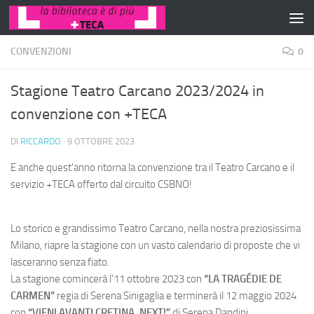
Salta al contenuto
CONVENZIONI
0
Stagione Teatro Carcano 2023/2024 in
convenzione con +TECA
DI
RICCARDO
·
9 OTTOBRE 2023
E anche quest’anno ritorna la convenzione tra il Teatro Carcano e il
servizio +TECA offerto dal circuito CSBNO!
Lo storico e grandissimo Teatro Carcano, nella nostra preziosissima
Milano, riapre la stagione con un vasto calendario di proposte che vi
lasceranno senza fiato.
La stagione comincerà l’11 ottobre 2023 con
“LA TRAGÉDIE DE
CARMEN”
regia di Serena Sinigaglia e terminerà il 12 maggio 2024
con
“VIENI AVANTI CRETINA, NEXT!”
di Serena Dandini.