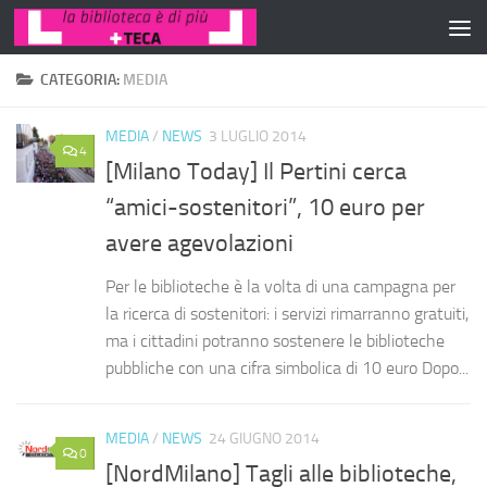
Salta al contenuto
CATEGORIA:
MEDIA
MEDIA
/
NEWS
3 LUGLIO 2014
4
[Milano Today] Il Pertini cerca
“amici-sostenitori”, 10 euro per
avere agevolazioni
Per le biblioteche è la volta di una campagna per
la ricerca di sostenitori: i servizi rimarranno gratuiti,
ma i cittadini potranno sostenere le biblioteche
pubbliche con una cifra simbolica di 10 euro Dopo...
MEDIA
/
NEWS
24 GIUGNO 2014
0
[NordMilano] Tagli alle biblioteche,