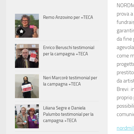
NORDMIL
prova a 
Remo Anzovino per +TECA
fundrais
garantir
da fine
agevolaz
Enrico Beruschi testimonial
per la campagna +TECA
come mo
progett
prestito
Neri Marcorè testimonial per
da artis
la campagna +TECA
Brevi: 
proprio 
possibil
Liliana Segre e Daniela
comunic
Palumbo testimonial per la
campagna +TECA
nordmil