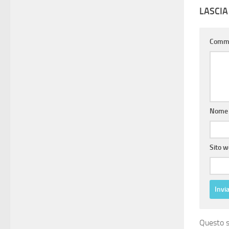
LASCI
Comm
Nom
Sito 
Questo s