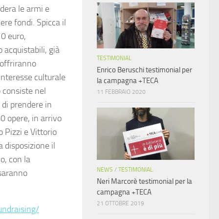
dera le armi e
re fondi. Spicca il
10 euro,
 acquistabili, già
TESTIMONIAL
 offriranno
Enrico Beruschi testimonial per
interesse culturale
la campagna +TECA
 consiste nel
11 FEBBRAIO 2020
 di prendere in
40 opere, in arrivo
 Pizzi e Vittorio
 disposizione il
io, con la
NEWS
/
TESTIMONIAL
e saranno
Neri Marcorè testimonial per la
campagna +TECA
21 OTTOBRE 2019
undraising/