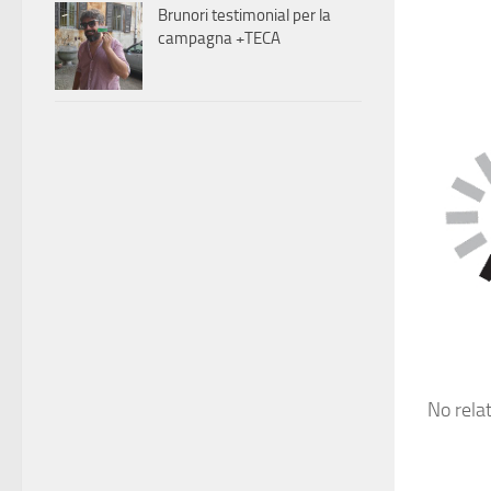
Brunori testimonial per la
campagna +TECA
No rela