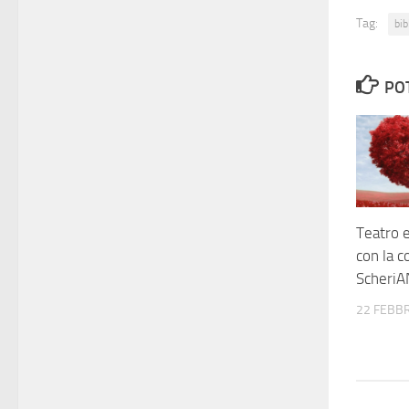
Tag:
bib
PO
Teatro 
con la 
ScheriA
22 FEBBR