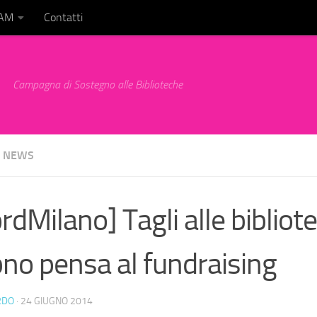
BAM
Contatti
Campagna di Sostegno alle Biblioteche
NEWS
rdMilano] Tagli alle bibliotec
no pensa al fundraising
RDO
·
24 GIUGNO 2014