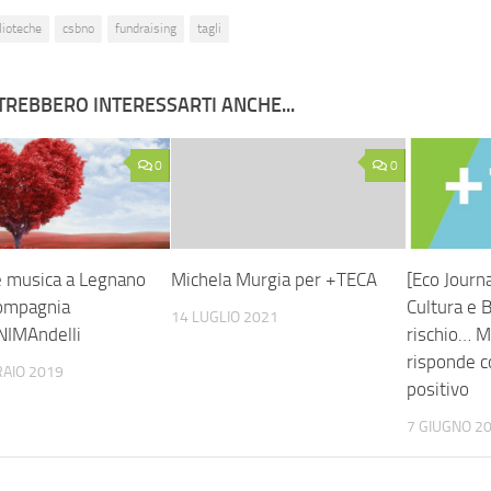
lioteche
csbno
fundraising
tagli
TREBBERO INTERESSARTI ANCHE...
0
0
e musica a Legnano
Michela Murgia per +TECA
[Eco Journa
compagnia
Cultura e B
14 LUGLIO 2021
NIMAndelli
rischio… M
risponde 
AIO 2019
positivo
7 GIUGNO 2