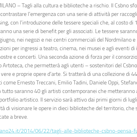
ANO – Tagli alla cultura e biblioteche a rischio. Il Csbno sfo
contrastare l’emergenza con una serie di attività per raccoglie
ing, con l’introduzione delle tessere speciali che, al costo di 
anno una serie di benefit per gli associati. Le tessere saranno
 giugno, nei negozi e nei centri commerciali del Nordmilano e
ioni per ingressi a teatro, cinema, nei musei e agli eventi di 
stre e concerti. Una seconda azione di forza per il consorzio
o Artoteca, che permetterà agli utenti – sostenitori del Csbno
 vere e proprie opere d’arte. Si tratterà di una collezione di 4
ti come Ernesto Treccani, Emilio Tadini, Daniele Oppi, Stefano
in tutto saranno 40 gli artisti contemporanei che metteranno a
portfolio artistico. Il servizio sarà attivo dai primi giorni di lugl
ità di visionare le opere in dieci biblioteche del territorio, ch
ate a breve.
ano24.it/2014/06/22/tagli-alle-biblioteche-csbno-pensa-f