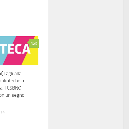
0
l]Tagli alla
iblioteche a
a il CSBNO
con un segno
014