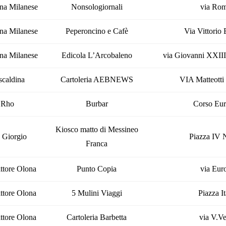
na Milanese
Nonsologiornali
via Ro
na Milanese
Peperoncino e Cafè
Via Vittorio
na Milanese
Edicola L’Arcobaleno
via Giovanni XXIII
scaldina
Cartoleria AEBNEWS
VIA Matteott
Rho
Burbar
Corso Eu
Kiosco matto di Messineo
 Giorgio
Piazza IV
Franca
ttore Olona
Punto Copia
via Eur
ttore Olona
5 Mulini Viaggi
Piazza It
ttore Olona
Cartoleria Barbetta
via V.Ve