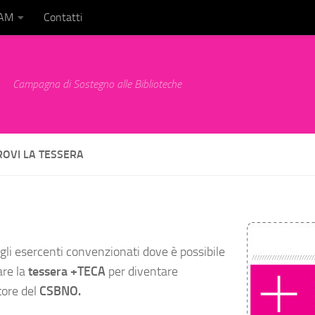
BAM
Contatti
Campagna di Sostegno alle Biblioteche
ROVI LA TESSERA
egli esercenti convenzionati dove è possibile
are la
tessera +TECA
per diventare
tore del
CSBNO.