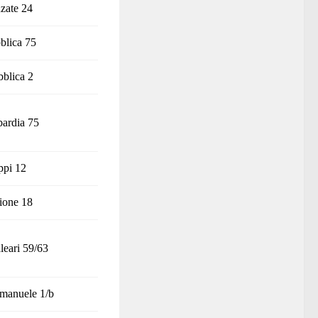
zate 24
blica 75
blica 2
ardia 75
ppi 12
ione 18
leari 59/63
Emanuele 1/b