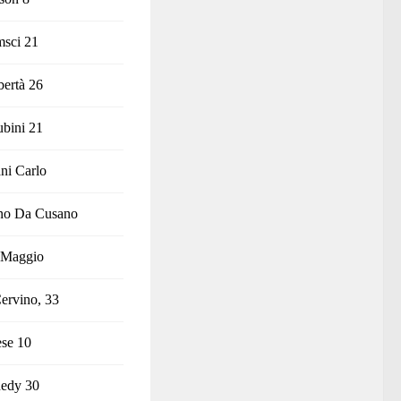
msci 21
bertà 26
bini 21
ni Carlo
ino Da Cusano
 Maggio
ervino, 33
ese 10
nedy 30