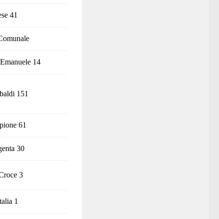
ese 41
 Comunale
o Emanuele 14
baldi 151
pione 61
genta 30
 Croce 3
talia 1