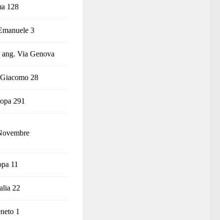
ma 128
 Emanuele 3
 ang. Via Genova
i Giacomo 28
ropa 291
 Novembre
opa 11
alia 22
neto 1