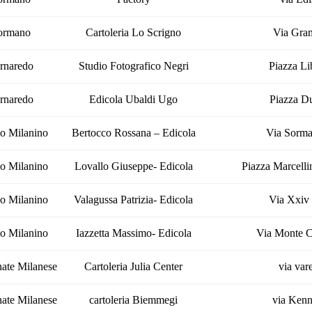
ormano
Cartoleria Lo Scrigno
Via Gra
rnaredo
Studio Fotografico Negri
Piazza Li
rnaredo
Edicola Ubaldi Ugo
Piazza Du
o Milanino
Bertocco Rossana – Edicola
Via Sorma
o Milanino
Lovallo Giuseppe- Edicola
Piazza Marcell
o Milanino
Valagussa Patrizia- Edicola
Via Xxiv
o Milanino
Iazzetta Massimo- Edicola
Via Monte C
ate Milanese
Cartoleria Julia Center
via var
ate Milanese
cartoleria Biemmegi
via Ken