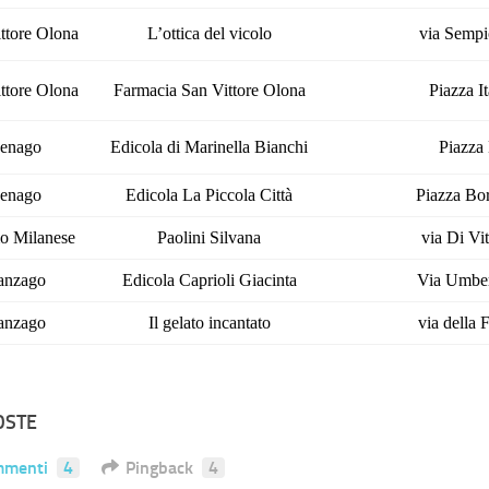
ttore Olona
L’ottica del vicolo
via Semp
ttore Olona
Farmacia San Vittore Olona
Piazza It
enago
Edicola di Marinella Bianchi
Piazza
enago
Edicola La Piccola Città
Piazza Bo
mo Milanese
Paolini Silvana
via Di Vit
anzago
Edicola Caprioli Giacinta
Via Umbert
anzago
Il gelato incantato
via della 
OSTE
mmenti
4
Pingback
4