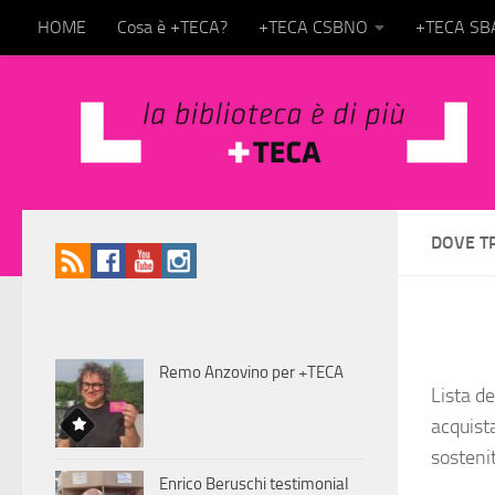
HOME
Cosa è +TECA?
+TECA CSBNO
+TECA S
Salta al contenuto
DOVE T
Remo Anzovino per +TECA
Lista d
acquist
sosteni
Enrico Beruschi testimonial