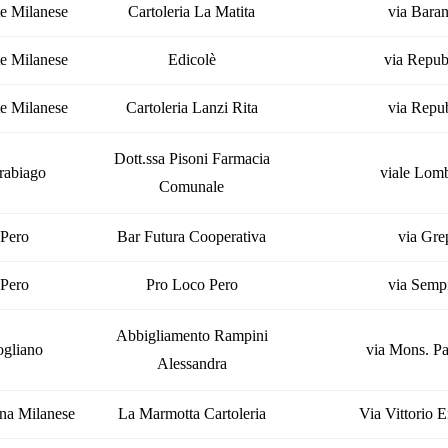
e Milanese
Cartoleria La Matita
via Baran
e Milanese
Edicolè
via Repub
e Milanese
Cartoleria Lanzi Rita
via Repub
Dott.ssa Pisoni Farmacia
rabiago
viale Lomb
Comunale
Pero
Bar Futura Cooperativa
via Gre
Pero
Pro Loco Pero
via Semp
Abbigliamento Rampini
ogliano
via Mons. Pa
Alessandra
na Milanese
La Marmotta Cartoleria
Via Vittorio 