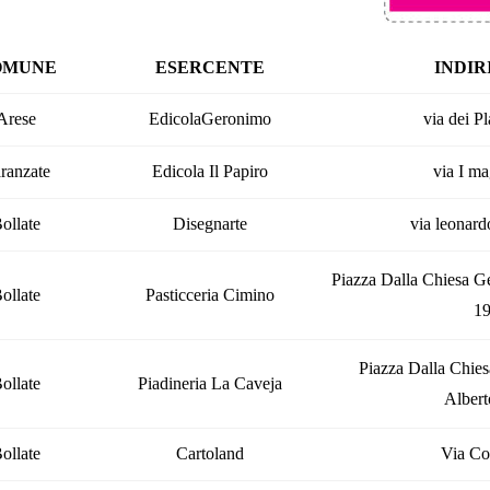
OMUNE
ESERCENTE
INDIR
Arese
EdicolaGeronimo
via dei Pl
ranzate
Edicola Il Papiro
via I ma
ollate
Disegnarte
via leonard
Piazza Dalla Chiesa Ge
ollate
Pasticceria Cimino
1
Piazza Dalla Chies
ollate
Piadineria La Caveja
Albert
ollate
Cartoland
Via C