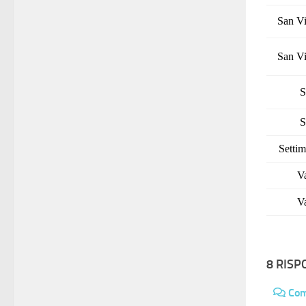
San Vi
San Vi
S
S
Setti
V
V
8 RISP
Co