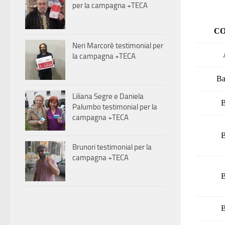
per la campagna +TECA
C
Neri Marcorè testimonial per
la campagna +TECA
Ba
Liliana Segre e Daniela
B
Palumbo testimonial per la
campagna +TECA
B
Brunori testimonial per la
campagna +TECA
B
B