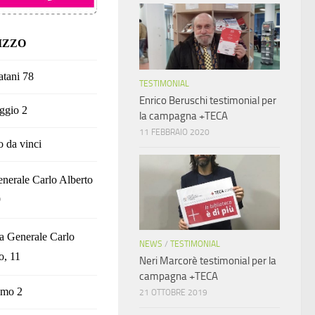
IZZO
atani 78
TESTIMONIAL
Enrico Beruschi testimonial per
ggio 2
la campagna +TECA
11 FEBBRAIO 2020
o da vinci
nerale Carlo Alberto
9
a Generale Carlo
NEWS
/
TESTIMONIAL
o, 11
Neri Marcorè testimonial per la
campagna +TECA
omo 2
21 OTTOBRE 2019