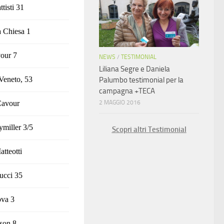
tisti 31
a Chiesa 1
our 7
NEWS
/
TESTIMONIAL
Liliana Segre e Daniela
 Veneto, 53
Palumbo testimonial per la
campagna +TECA
Cavour
2 MAGGIO 2016
ymiller 3/5
Scopri altri Testimonial
tteotti
ucci 35
ova 3
son 8