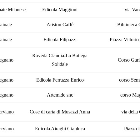
ate Milanese
Edicola Maggioni
via Var
ainate
Ariston Caffè
Biblioteca
ainate
Edicola Filipazzi
Piazza Vittori
Roveda Claudia-La Bottega
egnano
Corso Gari
Solidale
egnano
Edicola Ferrazza Enrico
corso Sem
egnano
Artemide snc
corso Ma
rviano
Cose di carta di Musazzi Anna
via della
rviano
Edicola Airaghi Gianluca
Piazza I