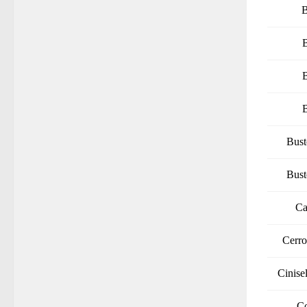
B
Bust
Bust
Ca
Cerr
Cinise
C