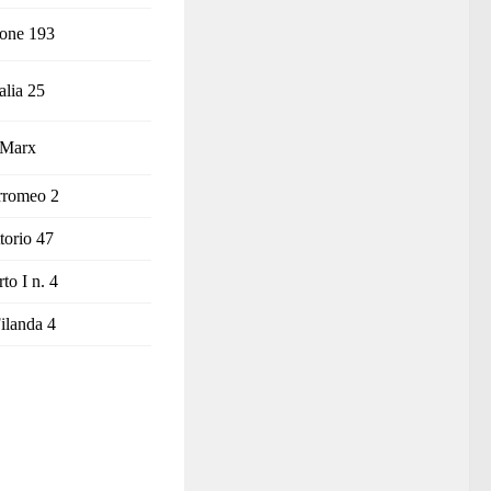
ione 193
alia 25
 Marx
rromeo 2
torio 47
o I n. 4
Filanda 4