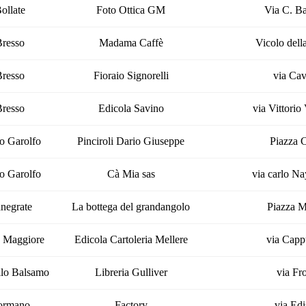
ollate
Foto Ottica GM
Via C. Bat
Bresso
Madama Caffè
Vicolo dell
Bresso
Fioraio Signorelli
via Cav
Bresso
Edicola Savino
via Vittorio
o Garolfo
Pinciroli Dario Giuseppe
Piazza 
o Garolfo
Cà Mia sas
via carlo Na
negrate
La bottega del grandangolo
Piazza Ma
o Maggiore
Edicola Cartoleria Mellere
via Capp
llo Balsamo
Libreria Gulliver
via Fr
ormano
Factory
via Edi