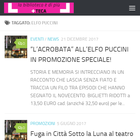
Salta al contenuto
TAGGATO:
ELFO PUCCINI
EVENTI
/
NEWS
21 DICEMBRE 2017
0
“L’ACROBATA” ALL’ELFO PUCCINI
IN PROMOZIONE SPECIALE!
STORIA E MEMORIA SI INTRECCIANO IN UN
RACCONTO CHE LASCIA SENZA FIATO E
TRACCIA UN FILO TRA EPISODI CHE HANNO
SEGNATO IL NOVECENTO. BIGLIETTI RIDOTTI a
13,50 EURO cad. (anziché 32,50 euro) per le...
PROMOZIONI
5 GIUGNO 2017
0
Fuga in Città Sotto la Luna al teatro