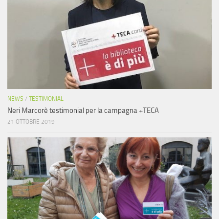
NEWS
/
TESTIMONIAL
Neri Marcorè testimonial per la campagna +TECA
21 OTTOBRE 2019