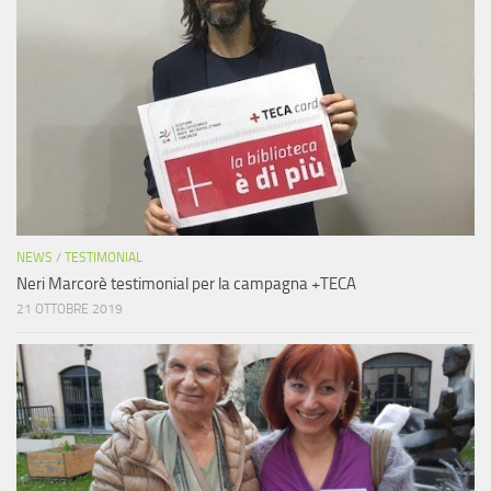
NEWS
/
TESTIMONIAL
Neri Marcorè testimonial per la campagna +TECA
21 OTTOBRE 2019