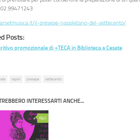
i: 02.99471243
arsetmusica.it/il-presepe-napoletano-del-settecento/
d Posts:
ritivo promozionale di +TECA in Biblioteca a Cesate
sate
napoli
presepe
settecento
TREBBERO INTERESSARTI ANCHE...
0