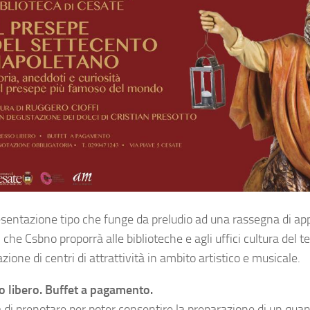
esentazione tipo che funge da preludio ad una rassegna di a
i che Csbno proporrà alle biblioteche e agli uffici cultura del ter
azione di centri di attrattività in ambito artistico e musicale.
o libero. Buffet a pagamento.
 di prenotare per poter consentire la preparazione di un quant