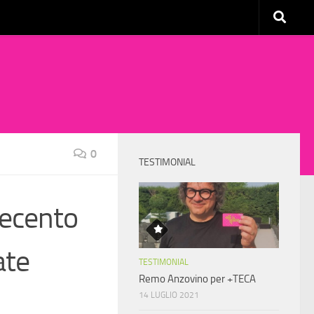
0
TESTIMONIAL
tecento
ate
TESTIMONIAL
Remo Anzovino per +TECA
14 LUGLIO 2021