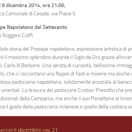
 9 dicembre 2014, ore 21.00,
eca Comunale di Cesate, via Piave 5
epe Napoletano del Settecento
i Ruggero Cioffi
ibile storia del Presepe napoletano, espressione artistica di 
ò il massimo splendore durante il Siglo de Oro grazie allince
i, Carlo III Borbone. Una serata di curiosità, bellissime immag
ti, che ci raccontano una Napoli di fasti e miserie ma anche i 
astosa pasticceria napoletana, solidamente ancorata al barocco
 orientali. La bravura del pasticcere Cristian Presotto che pr
adizionali della Campania, ma anche il suo Panettone al limonc
tra il gusto della pasticceria milanese e quello della costiera 