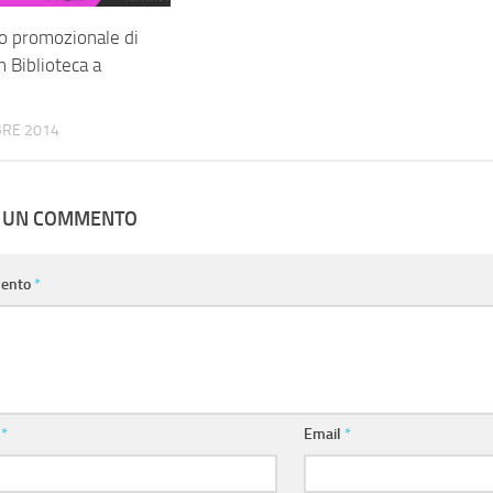
vo promozionale di
 Biblioteca a
BRE 2014
A UN COMMENTO
ento
*
e
*
Email
*