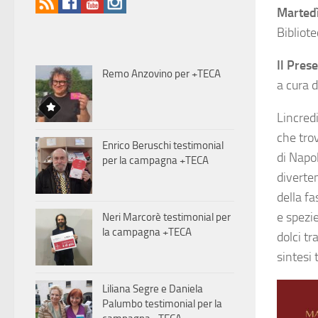
Martedì
Bibliot
Il Pres
Remo Anzovino per +TECA
a cura d
Lincred
che trov
Enrico Beruschi testimonial
di Napol
per la campagna +TECA
diverten
della f
e spezie
Neri Marcorè testimonial per
la campagna +TECA
dolci tr
sintesi 
Liliana Segre e Daniela
Palumbo testimonial per la