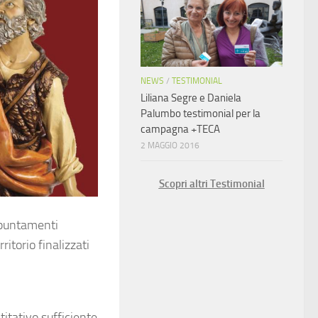
NEWS
/
TESTIMONIAL
Liliana Segre e Daniela
Palumbo testimonial per la
campagna +TECA
2 MAGGIO 2016
Scopri altri Testimonial
ppuntamenti
ritorio finalizzati
itativo sufficiente