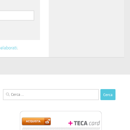
elaborati
.
Ricerca
per: