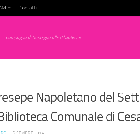
BAM
Contatti
Campagna di Sostegno alle Biblioteche
Presepe Napoletano del Set
iblioteca Comunale di Ces
RDO
·
3 DICEMBRE 2014