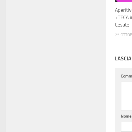
Aperiti
+TECA in
Cesate
25 OTTO
LASCI
Comm
Nom