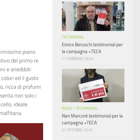
TESTIMONIAL
Enrico Beruschi testimonial per
primissimo piano
la campagna +TECA
11 FEBBRAIO 2020
ntivo del primo re
ini e aneddoti
colori ed il gusto
, ricca di profumi
esenta non solo i
ello, ideale
NEWS
/
TESTIMONIAL
amalfitana.
Neri Marcorè testimonial per la
campagna +TECA
21 OTTOBRE 2019