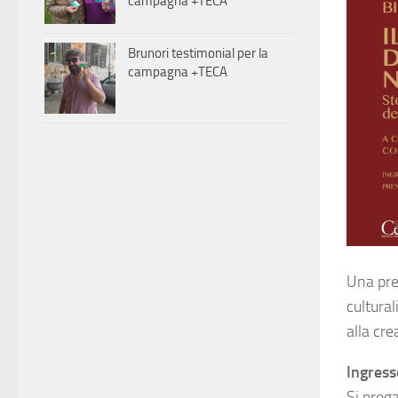
campagna +TECA
Brunori testimonial per la
campagna +TECA
Una pr
cultural
alla cre
Ingress
Si prega