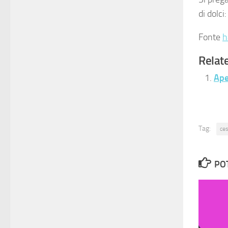
di dolc
Fonte
h
Relate
Ape
Tag:
ce
PO