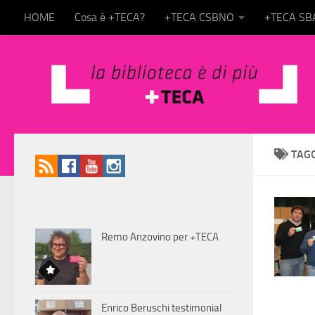
HOME
Cosa è +TECA?
+TECA CSBNO
+TECA S
Salta al contenuto
TAG
Remo Anzovino per +TECA
Enrico Beruschi testimonial