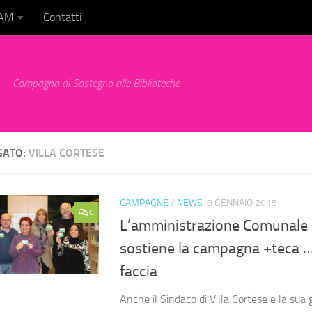
BAM
Contatti
Campagna di Sostegno alle Biblioteche
GATO:
VILLA CORTESE
CAMPAGNE
/
NEWS
8 GENNAIO 2015
0
L’amministrazione Comunale d
sostiene la campagna +teca … 
faccia
Anche il Sindaco di Villa Cortese e la sua