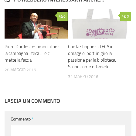
0
0
Piero Dorfles testimonial per
Con la shopper +TECA in
la campagna +teca … e ci
omaggio, porti in giro la
mette la faccia
passione per la biblioteca.
Scopri come ottenerlo
28 MAGGIO 2015
31 MARZO 2016
LASCIA UN COMMENTO
Commento
*