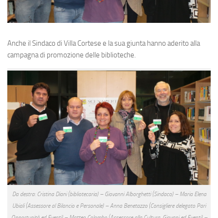
Anche il Sindaco di Villa Cortese e la sua giunta hanno aderito alla
campagna di promozione delle biblioteche.
Da destra: Cristina Diani (bibliotecaria) – Giovanni Alborghetti (Sindaco) – Maria Elena
Ubiali (Assessore al Bilancio e Personale) – Anna Benetazzo (Consigliere delegato Pari
Opportunità ed Eventi) – Matteo Colombo (Assessore alla Cultura, Giovani ed Eventi) –