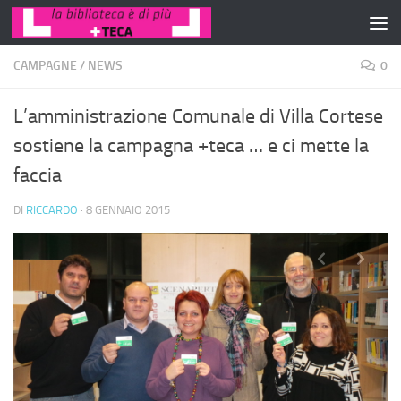
Salta al contenuto
CAMPAGNE
/
NEWS
0
L’amministrazione Comunale di Villa Cortese
sostiene la campagna +teca … e ci mette la
faccia
DI
RICCARDO
·
8 GENNAIO 2015