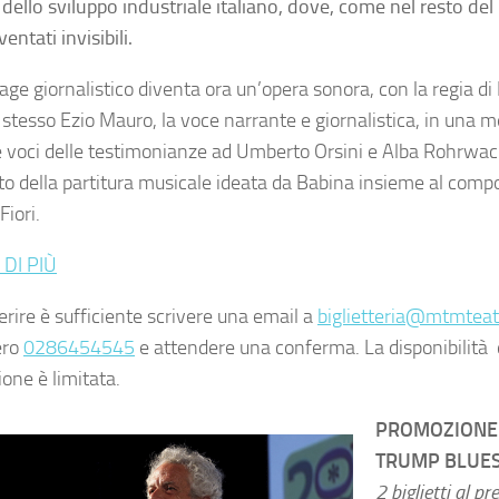
dello sviluppo industriale italiano, dove, come nel resto del 
entati invisibili.
tage giornalistico diventa ora un’opera sonora, con la regia di
o stesso Ezio Mauro, la voce narrante e giornalistica, in una 
le voci delle testimonianze ad Umberto Orsini e Alba Rohrwa
o della partitura musicale ideata da Babina insieme al compo
Fiori.
 DI PIÙ
erire è sufficiente scrivere una email a
biglietteria@mtmteatr
ero
0286454545
e attendere una conferma. La disponibilità de
one è limitata.
PROMOZIONE 
TRUMP BLUE
2 biglietti al pr