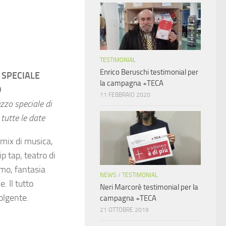
TESTIMONIAL
Enrico Beruschi testimonial per
SPECIALE
la campagna +TECA
D
11 FEBBRAIO 2020
ezzo speciale di
tutte le date
e mix di musica,
p tap, teatro di
smo, fantasia
NEWS
/
TESTIMONIAL
e. Il tutto
Neri Marcorè testimonial per la
olgente.
campagna +TECA
21 OTTOBRE 2019