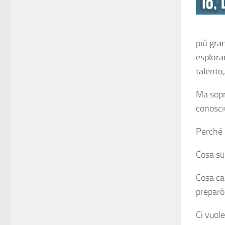
più gra
esploran
talento
Ma sopr
conosci
Perché 
Cosa su
Cosa ca
preparò
Ci vuol