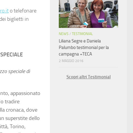
o.it
o telefonare
i biglietti in
NEWS
/
TESTIMONIAL
Liliana Segre e Daniela
Palumbo testimonial per la
SPECIALE
campagna +TECA
2 MAGGIO 2016
ezzo speciale di
Scopri altri Testimonial
nto, appassionato
o tradire
ella cronaca, dove
n superstite dello
ttà, Torino,