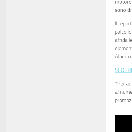
motore 
sono div
Il repor
palco l
affida 
element
Alberto 
SCOPRI
*Per ad
al num
promozi