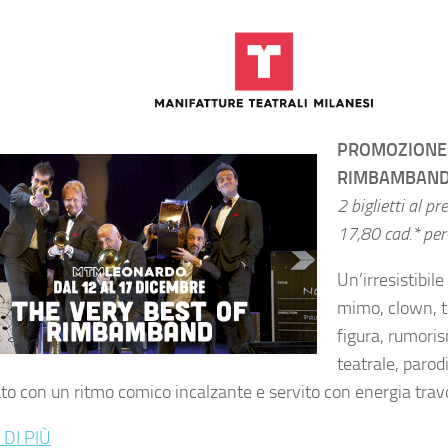
PROMOZIONE 
RIMBAMBAN
2 biglietti al pr
17,80 cad.* per 
Un’irresistibil
mimo, clown, ti
figura, rumori
teatrale, parodi
to con un ritmo comico incalzante e servito con energia trav
 DI PIÙ