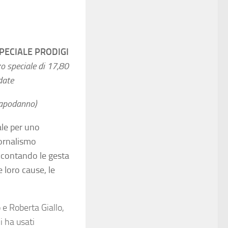
ECIALE PRODIGI
zzo speciale di 17,80
 date
capodanno)
ale per uno
iornalismo
accontando le gesta
e loro cause, le
e Roberta Giallo,
i ha usati