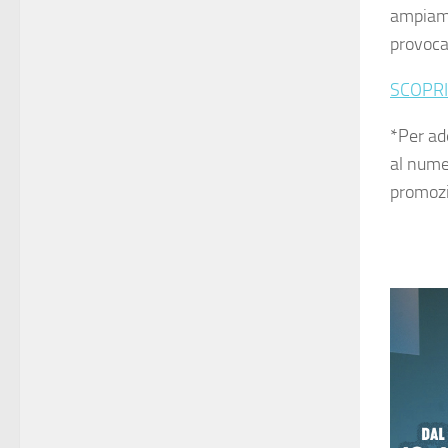
ampiamen
provoca
SCOPRI
*Per ad
al num
promozi