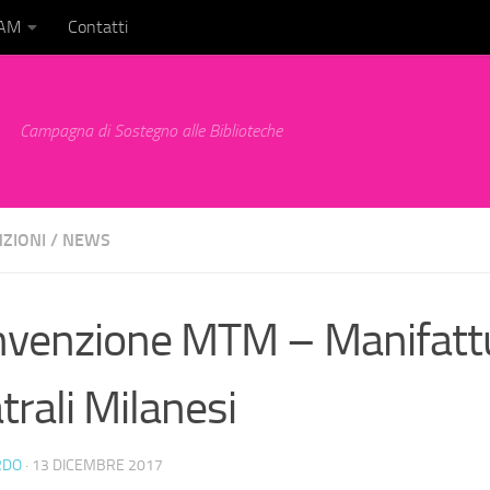
BAM
Contatti
Campagna di Sostegno alle Biblioteche
ZIONI
/
NEWS
venzione MTM – Manifatt
trali Milanesi
RDO
·
13 DICEMBRE 2017