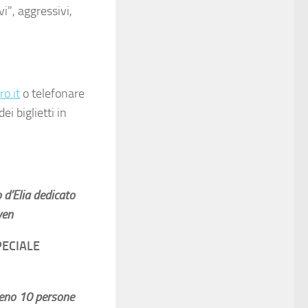
i”, aggressivi,
o.it
o telefonare
i biglietti in
 d’Elia dedicato
ven
ECIALE
meno 10 persone