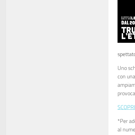
spettat
Uno sch
con una
ampiamen
provoca
SCOPRI
*Per ad
al num