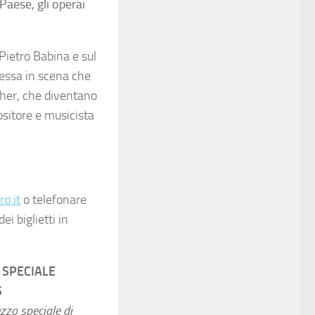
Paese, gli operai
 Pietro Babina e sul
messa in scena che
cher, che diventano
sitore e musicista
o.it
o telefonare
i biglietti in
SPECIALE
S
ezzo speciale di