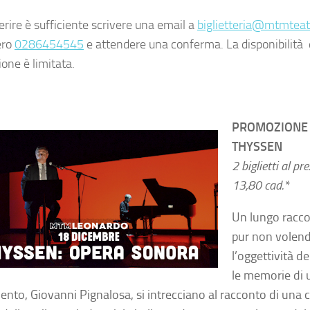
erire è sufficiente scrivere una email a
biglietteria@mtmteatr
ero
0286454545
e attendere una conferma. La disponibilità de
one è limitata.
PROMOZIONE 
THYSSEN
2 biglietti al pr
13,80 cad.*
Un lungo racco
pur non volend
l’oggettività d
le memorie di u
ento, Giovanni Pignalosa, si intrecciano al racconto di una ci