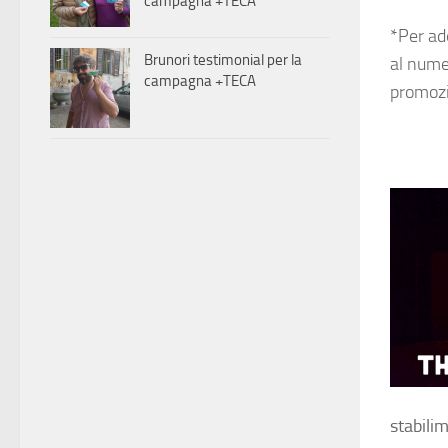
campagna +TECA
*Per ad
Brunori testimonial per la
al num
campagna +TECA
promozi
stabilim