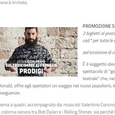
one è limitata.
PROMOZIONE SP
2 biglietti al pre
cad.* per tutte le
(ad eccezione di 
È il soggetto ide
spettacolo di “g
teatrale” che, r
onald, offre agli spettatori un viaggio nei nuovi populismi, l
nseguenze.
ema a quadri, accompagnato dai musicisti Valentino Corvino 
 colonna sonora tra Bob Dylan e i Rolling Stones: sia perché l