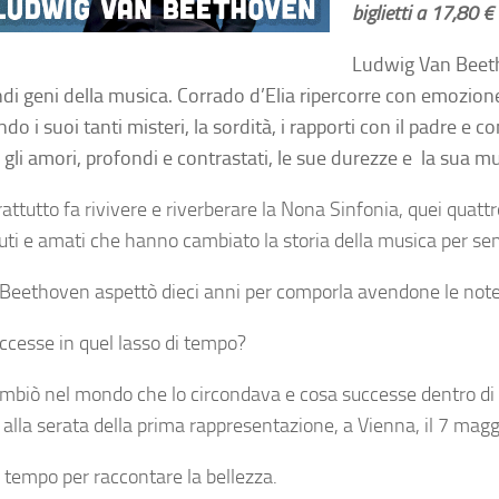
biglietti a 17,80 €
Ludwig Van Beet
ndi geni della musica. Corrado d’Elia ripercorre con emozione
do i suoi tanti misteri, la sordità, i rapporti con il padre e co
, gli amori, profondi e contrastati, le sue durezze e la sua m
attutto fa rivivere e riverberare la Nona Sinfonia, quei quat
uti e amati che hanno cambiato la storia della musica per se
Beethoven aspettò dieci anni per comporla avendone le note 
ccesse in quel lasso di tempo?
mbiò nel mondo che lo circondava e cosa successe dentro di l
 alla serata della prima rappresentazione, a Vienna, il 7 mag
e tempo per raccontare la bellezza.