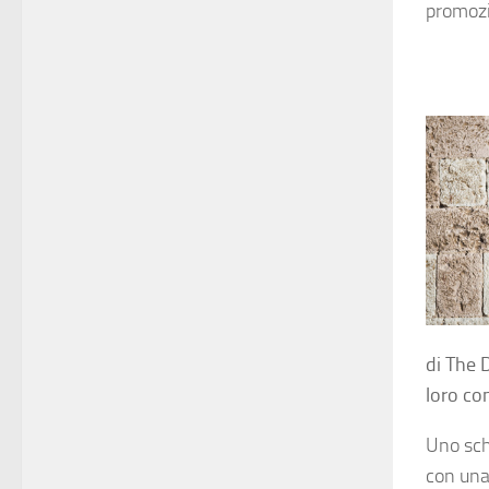
promozi
di The D
loro co
Uno sch
con una