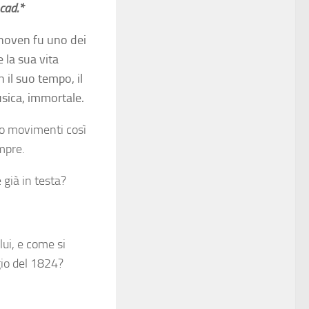
 cad.*
hoven fu uno dei
 la sua vita
n il suo tempo, il
usica, immortale.
tro movimenti così
mpre.
già in testa?
ui, e come si
gio del 1824?