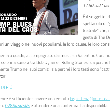
17,80 cad.* per 
È il soggetto i
spettacolo di 
teatrale” che,
gesta di The Do
ori un viaggio nei nuovi populismi, le loro cause, le loro con
ema a quadri, accompagnato dai musicisti Valentino Corvino 
 colonna sonora tra Bob Dylan e i Rolling Stones: sia perché l
te Trump nei suoi comizi, sia perché i loro testi sono “cattiv
tori.
 DI PIÙ
erire è sufficiente scrivere una email a
biglietteria@mtmteatr
ero
0286454545
e attendere una conferma. La disponibilità de