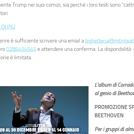
te Trump nei suoi comizi, sia perché i loro testi sono “cattiv
tori.
 DI PIÙ
erire è sufficiente scrivere una email a
biglietteria@mtmteatr
ero
0286454545
e attendere una conferma. La disponibilità de
one è limitata.
L’album di Corrado
al genio di Beetho
PROMOZIONE SP
BEETHOVEN
Per i gruppi di al