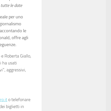
tutte le date
deale per uno
“giornalismo
 raccontando le
nald, offre agli
seguenze.
e Roberta Giallo,
i ha usati
i”, aggressivi,
o.it
o telefonare
i biglietti in