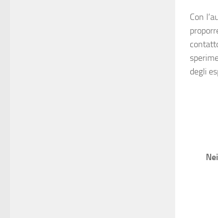
Con l’a
proporre
contatt
sperime
degli es
Nei