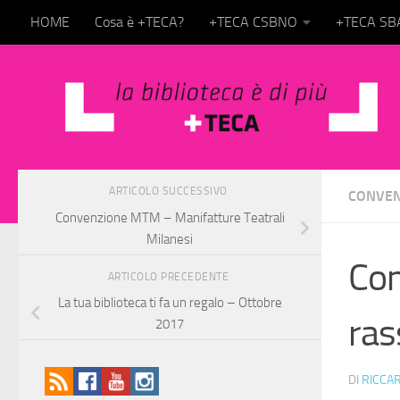
HOME
Cosa è +TECA?
+TECA CSBNO
+TECA S
Salta al contenuto
ARTICOLO SUCCESSIVO
CONVEN
Convenzione MTM – Manifatture Teatrali
Milanesi
Con
ARTICOLO PRECEDENTE
La tua biblioteca ti fa un regalo – Ottobre
ras
2017
DI
RICCA