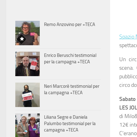
Remo Anzovino per +TECA
Spazio 
spettaco
Enrico Beruschi testimonial
Un circ
per la campagna +TECA
scena. 
pubblico
circo d
Neri Marcorè testimonial per
la campagna +TECA
Sabato 
LES JO
di Milo
Liliana Segre e Daniela
Palumbo testimonial per la
12€ inte
campagna +TECA
C’erano