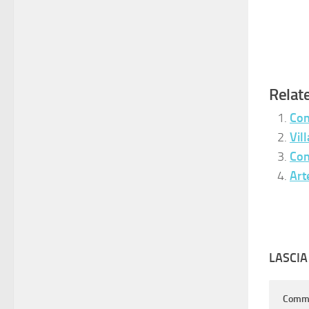
Relate
Con
Vil
Con
Art
LASCI
Comm