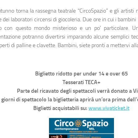
utunno torna la rassegna teatrale “CircoSpazio” e gli artisti 
 dei laboratori circensi di giocoleria. Due ore in cui i bambin
o con questo mondo misterioso e un po’ particolare. Un
ntazione potranno divertirsi imparando alcune semplici tec
perti di palline e clavette. Bambini, siete pronti a mettervi al
Biglietto ridotto per under 14 e over 65
Tesserati TECA+
Parte del ricavato degli spettacoli verrà donato a V
 giorni di spettacolo la biglietteria aprirà un’ora prima dell’o
Biglietti acquistabili su:
www.vivaticket.it