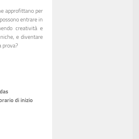
ne approfittano per
i possono entrare in
endo creatività e
niche, e diventare
la prova?
idas
rario di inizio