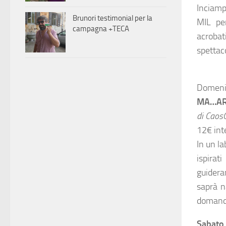
Inciamp
Brunori testimonial per la
MIL pe
campagna +TECA
acrobat
spettaco
Domenic
MA…AR
di Caos
12€ inte
In un la
ispirat
guideran
saprà n
domanda
Sabato