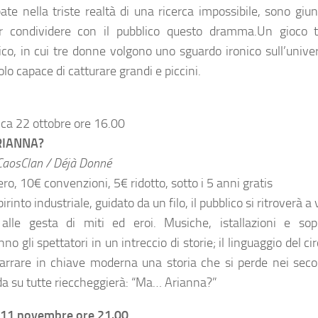
ate nella triste realtà di una ricerca impossibile, sono giun
r condividere con il pubblico questo dramma.Un gioco t
ico, in cui tre donne volgono uno sguardo ironico sull’univ
lo capace di catturare grandi e piccini.
a 22 ottobre ore 16.00
IANNA?
CaosClan / Déjà Donné
ro, 10€ convenzioni, 5€ ridotto, sotto i 5 anni gratis
birinto industriale, guidato da un filo, il pubblico si ritroverà a
i alle gesta di miti ed eroi. Musiche, istallazioni e sop
no gli spettatori in un intreccio di storie; il linguaggio del
arrare in chiave moderna una storia che si perde nei secol
 su tutte rieccheggierà: “Ma… Arianna?”
 11 novembre ore 21.00