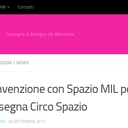
BAM
Contatti
Campagna di Sostegno alle Biblioteche
ZIONI
/
NEWS
venzione con Spazio MIL pe
segna Circo Spazio
RDO
·
29 SETTEMBRE 2017