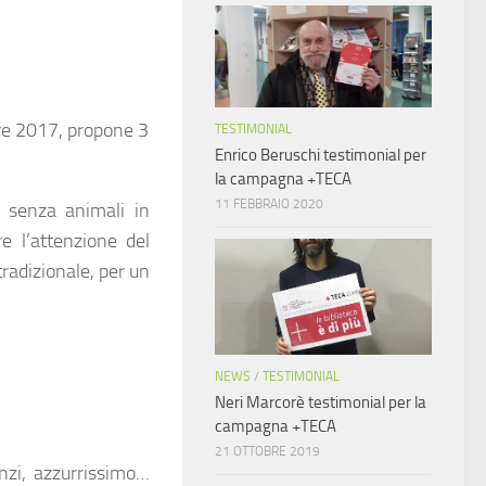
e 2017
, propone 3
TESTIMONIAL
Enrico Beruschi testimonial per
la campagna +TECA
11 FEBBRAIO 2020
o senza animali in
e l’attenzione del
tradizionale, per un
NEWS
/
TESTIMONIAL
Neri Marcorè testimonial per la
campagna +TECA
21 OTTOBRE 2019
nzi, azzurrissimo…