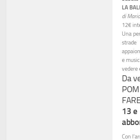
LA BAL
di Mario
12€ inte
Una per
strade 
appaion
e music
vedere 
Da ve
POM
FARE
13 e
abbo
Con l’a