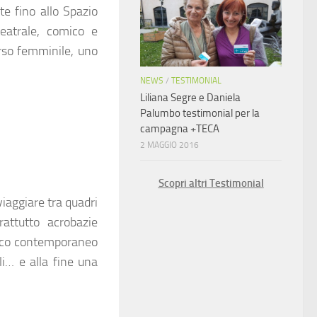
te fino allo Spazio
eatrale, comico e
erso femminile, uno
NEWS
/
TESTIMONIAL
Liliana Segre e Daniela
Palumbo testimonial per la
campagna +TECA
2 MAGGIO 2016
Scopri altri Testimonial
 viaggiare tra quadri
rattutto acrobazie
 circo contemporaneo
i… e alla fine una