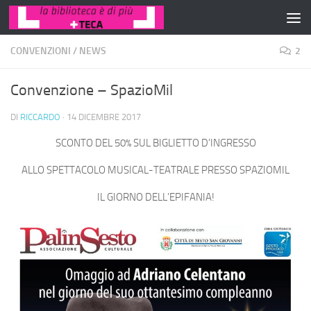
Salta al contenuto
CONVENZIONI
/
NEWS
2
Convenzione – SpazioMil
DI
RICCARDO
·
14 DICEMBRE 2017
SCONTO DEL 50% SUL BIGLIETTO D’INGRESSO
ALLO SPETTACOLO MUSICAL-TEATRALE PRESSO SPAZIOMIL
IL GIORNO DELL’EPIFANIA!