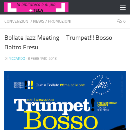
Salta al contenuto
CONVENZIONI
/
NEWS
/
PROMOZIONI
0
Bollate Jazz Meeting – Trumpet!!! Bosso
Boltro Fresu
DI
RICCARDO
·
8 FEBBRAIO 2018