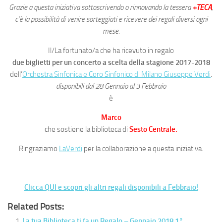
Grazie a questa iniziativa sottoscrivendo o rinnovando la tessera
+TECA
,
c’è la possibilità di venire sorteggiati e ricevere dei regali diversi ogni
mese.
Il/La fortunato/a che ha ricevuto in regalo
due biglietti per un concerto a scelta della stagione 2017-2018
dell’
Orchestra Sinfonica e Coro Sinfonico di Milano Giuseppe Verdi
.
disponibili dal 28 Gennaio al 3 Febbraio
è
Marco
che sostiene la biblioteca di
Sesto Centrale.
Ringraziamo
LaVerdi
per la collaborazione a questa iniziativa.
Clicca QUI e scopri gli altri regali disponibili a Febbraio!
Related Posts:
La tua Biblioteca ti fa un Regalo – Gennaio 2018 1°