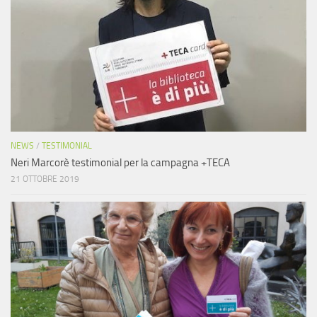
NEWS
/
TESTIMONIAL
Neri Marcorè testimonial per la campagna +TECA
21 OTTOBRE 2019