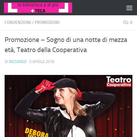
Salta al contenuto
CONVENZIONI
/
PROMOZIONI
0
Promozione – Sogno di una notte di mezza
età, Teatro della Cooperativa
DI
RICCARDO
·
5 APRILE 2018