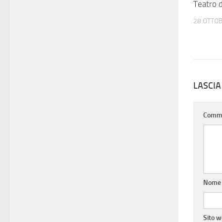
Teatro d
28 OTTO
LASCI
Comm
Nom
Sito 