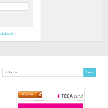
elaborati
.
Ricerca
per: