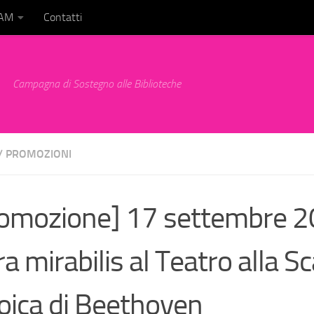
BAM
Contatti
Campagna di Sostegno alle Biblioteche
/
PROMOZIONI
omozione] 17 settembre 
ra mirabilis al Teatro alla S
roica di Beethoven