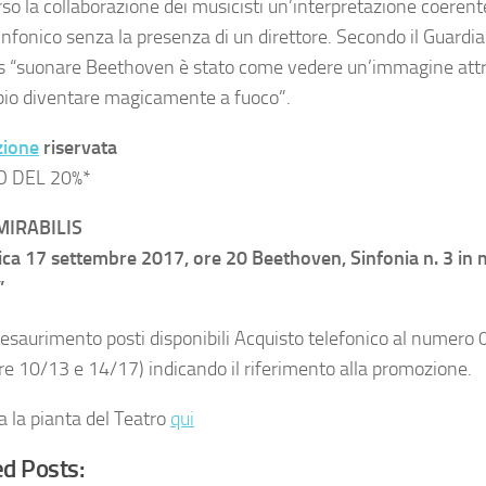
rso la collaborazione dei musicisti un’interpretazione coerent
infonico senza la presenza di un direttore. Secondo il Guardia
is “suonare Beethoven è stato come vedere un’immagine att
pio diventare magicamente a fuoco”.
ione
riservata
 DEL 20%*
MIRABILIS
a 17 settembre 2017, ore 20 Beethoven, Sinfonia n. 3 in 
”
a esaurimento posti disponibili Acquisto telefonico al nume
ore 10/13 e 14/17) indicando il riferimento alla promozione.
a la pianta del Teatro
qui
d Posts: