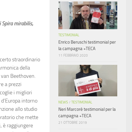
 Spira mirabilis,
TESTIMONIAL
Enrico Beruschi testimonial per
la campagna +TECA
11 FEBBRAIO 2020
certo straordinario
larmonica della
ig van Beethoven.
re a prezzi
coglie i migliori
e d’Europa intorno
NEWS
/
TESTIMONIAL
zione allo studio
Neri Marcorè testimonial per la
campagna +TECA
oratorio che mette
21 OTTOBRE 2019
ti, è raggiungere