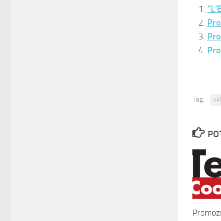
“L’
Pro
Pro
Pro
Tag:
mi
PO
Promozi