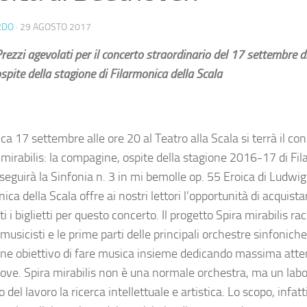
RDO
·
29 AGOSTO 2017
rezzi agevolati per il concerto straordinario del 17 settembre di
spite della stagione di Filarmonica della Scala
 17 settembre alle ore 20 al Teatro alla Scala si terrà il con
 mirabilis: la compagine, ospite della stagione 2016-17 di Fi
eseguirà la Sinfonia n. 3 in mi bemolle op. 55 Eroica di Ludw
ica della Scala offre ai nostri lettori l’opportunità di acquista
i i biglietti per questo concerto. Il progetto Spira mirabilis rac
musicisti e le prime parti delle principali orchestre sinfonich
ne obiettivo di fare musica insieme dedicando massima atten
prove. Spira mirabilis non è una normale orchestra, ma un lab
o del lavoro la ricerca intellettuale e artistica. Lo scopo, infat