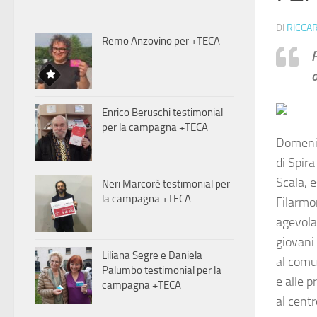
DI
RICCA
Remo Anzovino per +TECA
P
o
Enrico Beruschi testimonial
per la campagna +TECA
Domenica
di Spira
Scala, 
Neri Marcorè testimonial per
la campagna +TECA
Filarmon
agevolat
giovani 
Liliana Segre e Daniela
al comu
Palumbo testimonial per la
e alle 
campagna +TECA
al centr