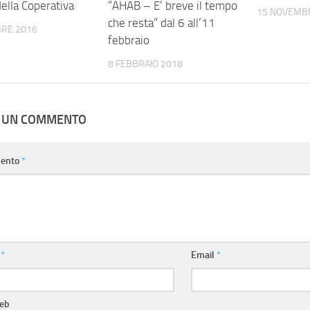
ella Coperativa
“AHAB – E’ breve il tempo
15 NOVEMB
che resta” dal 6 all’11
BRE 2016
febbraio
8 FEBBRAIO 2018
A UN COMMENTO
ento
*
e
*
Email
*
web