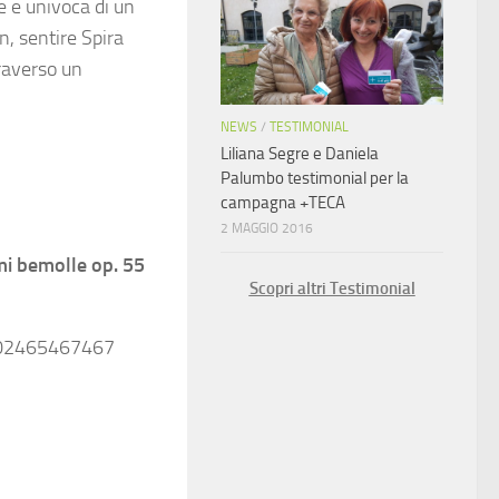
e e univoca di un
n, sentire Spira
raverso un
NEWS
/
TESTIMONIAL
Liliana Segre e Daniela
Palumbo testimonial per la
campagna +TECA
2 MAGGIO 2016
mi bemolle op. 55
Scopri altri Testimonial
ro 02465467467