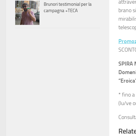
attrave
Brunori testimonial per la
brano s
campagna +TECA
mirabil
telesco
Promoz
SCONTO
SPIRA 
Domenic
“Eroica
* fino 
(lu/ve 
Consult
Relate