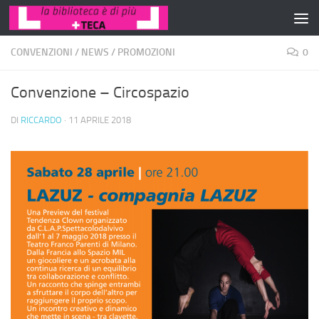
Salta al contenuto
CONVENZIONI
/
NEWS
/
PROMOZIONI
0
Convenzione – Circospazio
DI
RICCARDO
·
11 APRILE 2018