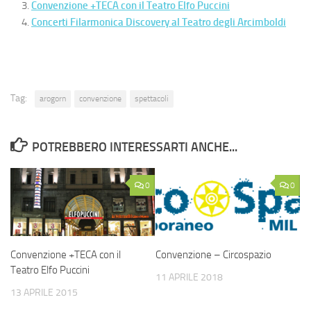
Convenzione +TECA con il Teatro Elfo Puccini
Concerti Filarmonica Discovery al Teatro degli Arcimboldi
Tag:
arogorn
convenzione
spettacoli
POTREBBERO INTERESSARTI ANCHE...
0
0
Convenzione +TECA con il
Convenzione – Circospazio
Teatro Elfo Puccini
11 APRILE 2018
13 APRILE 2015