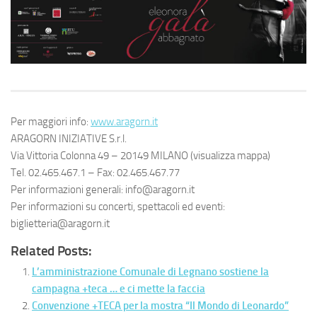
Per maggiori info:
www.aragorn.it
ARAGORN INIZIATIVE S.r.l.
Via Vittoria Colonna 49 – 20149 MILANO (visualizza mappa)
Tel. 02.465.467.1 – Fax: 02.465.467.77
Per informazioni generali: info@aragorn.it
Per informazioni su concerti, spettacoli ed eventi:
biglietteria@aragorn.it
Related Posts:
L’amministrazione Comunale di Legnano sostiene la
campagna +teca … e ci mette la faccia
Convenzione +TECA per la mostra “Il Mondo di Leonardo”