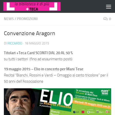
Salta al contenuto
NEWS
/
PROMOZIONI
0
Convenzione Aragorn
DI
RICCARDO
·
18 MAGGIO 2015
Titolari +Teca Card SCONTI DAL 20 AL 50 %
su tutti i settori (fino ad esaurimento posti)
19 maggio 2015 – Elio in concerto per Mani Tese
Recital “Bianchi, Rossini e Verdi – Omaggio al canto tricolore” per il
50 anni dell’Associazione