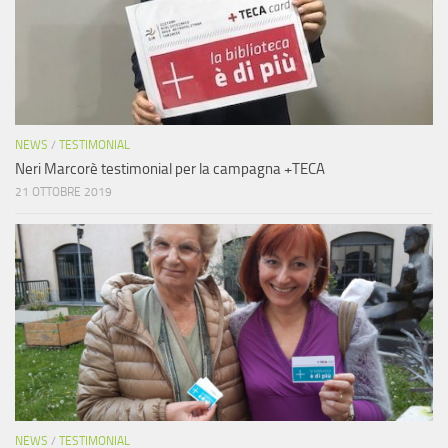
NEWS
/
TESTIMONIAL
Neri Marcorè testimonial per la campagna +TECA
21 OTTOBRE 2019
NEWS
/
TESTIMONIAL