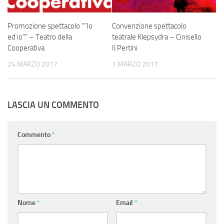
Promozione spettacolo “”Io
Convenzione spettacolo
ed io”” – Teatro della
teatrale Klepsydra – Cinisello
Cooperativa
Il Pertini
24 MARZO 2017
1 MARZO 2017
LASCIA UN COMMENTO
Commento
*
Nome
*
Email
*