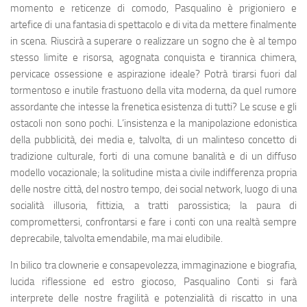
momento e reticenze di comodo, Pasqualino è prigioniero e
artefice di una fantasia di spettacolo e di vita da mettere finalmente
in scena. Riuscirà a superare o realizzare un sogno che è al tempo
stesso limite e risorsa, agognata conquista e tirannica chimera,
pervicace ossessione e aspirazione ideale? Potrà tirarsi fuori dal
tormentoso e inutile frastuono della vita moderna, da quel rumore
assordante che intesse la frenetica esistenza di tutti? Le scuse e gli
ostacoli non sono pochi. L’insistenza e la manipolazione edonistica
della pubblicità, dei media e, talvolta, di un malinteso concetto di
tradizione culturale, forti di una comune banalità e di un diffuso
modello vocazionale; la solitudine mista a civile indifferenza propria
delle nostre città, del nostro tempo, dei social network, luogo di una
socialità illusoria, fittizia, a tratti parossistica; la paura di
compromettersi, confrontarsi e fare i conti con una realtà sempre
deprecabile, talvolta emendabile, ma mai eludibile.
In bilico tra clownerie e consapevolezza, immaginazione e biografia,
lucida riflessione ed estro giocoso, Pasqualino Conti si farà
interprete delle nostre fragilità e potenzialità di riscatto in una