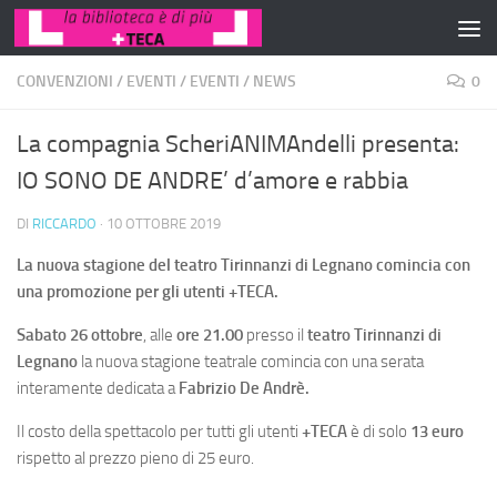
Salta al contenuto
CONVENZIONI
/
EVENTI
/
EVENTI
/
NEWS
0
La compagnia ScheriANIMAndelli presenta:
IO SONO DE ANDRE’ d’amore e rabbia
DI
RICCARDO
·
10 OTTOBRE 2019
La nuova stagione del teatro Tirinnanzi di Legnano comincia con
una promozione per gli utenti +TECA.
Sabato 26 ottobre
, alle
ore 21.00
presso il
teatro Tirinnanzi di
Legnano
la nuova stagione teatrale comincia con una serata
interamente dedicata a
Fabrizio De Andrè.
Il costo della spettacolo per tutti gli utenti
+TECA
è di solo
13 euro
rispetto al prezzo pieno di 25 euro.