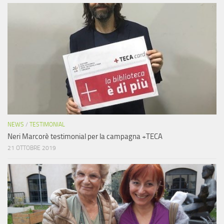
NEWS
/
TESTIMONIAL
Neri Marcorè testimonial per la campagna +TECA
21 OTTOBRE 2019