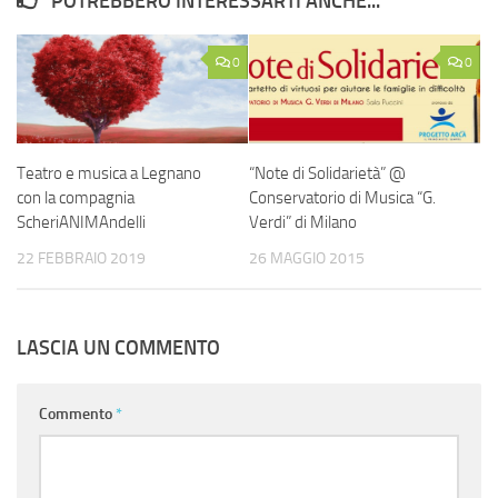
POTREBBERO INTERESSARTI ANCHE...
0
0
Teatro e musica a Legnano
“Note di Solidarietà” @
con la compagnia
Conservatorio di Musica “G.
ScheriANIMAndelli
Verdi” di Milano
22 FEBBRAIO 2019
26 MAGGIO 2015
LASCIA UN COMMENTO
Commento
*