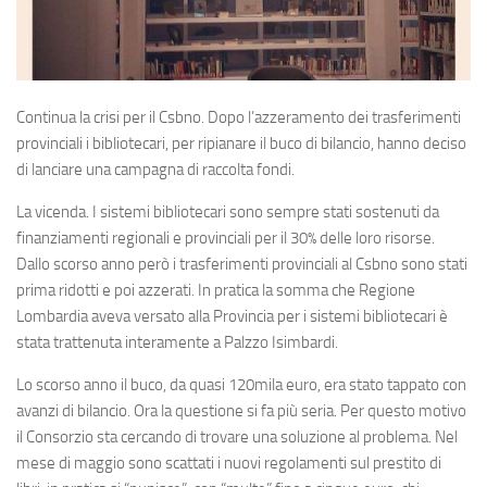
Continua la crisi per il Csbno. Dopo l’azzeramento dei trasferimenti
provinciali i bibliotecari, per ripianare il buco di bilancio, hanno deciso
di lanciare una campagna di raccolta fondi.
La vicenda. I sistemi bibliotecari sono sempre stati sostenuti da
finanziamenti regionali e provinciali per il 30% delle loro risorse.
Dallo scorso anno però i trasferimenti provinciali al Csbno sono stati
prima ridotti e poi azzerati. In pratica la somma che Regione
Lombardia aveva versato alla Provincia per i sistemi bibliotecari è
stata trattenuta interamente a Palzzo Isimbardi.
Lo scorso anno il buco, da quasi 120mila euro, era stato tappato con
avanzi di bilancio. Ora la questione si fa più seria. Per questo motivo
il Consorzio sta cercando di trovare una soluzione al problema. Nel
mese di maggio sono scattati i nuovi regolamenti sul prestito di