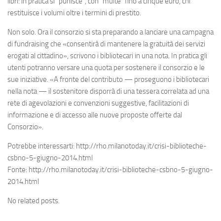
libri: in pratica si “punisce”, con “multe” fino a cinque euro, chi
restituisce i volumi oltre i termini di prestito.
Non solo. Ora il consorzio si sta preparando a lanciare una campagna
di fundraising che «consentirà di mantenere la gratuità dei servizi
erogati al cittadino», scrivono i bibliotecari in una nota. In pratica gli
utenti potranno versare una quota per sostenere il consorzio e le
sue iniziative. «A fronte del contributo — proseguono i bibliotecari
nella nota — il sostenitore disporrà di una tessera correlata ad una
rete di agevolazioni e convenzioni suggestive, facilitazioni di
informazione e di accesso alle nuove proposte offerte dal
Consorzio».
Potrebbe interessarti: http://rho.milanotoday.it/crisi-biblioteche-
csbno-5-giugno-2014.html
Fonte: http://rho.milanotoday.it/crisi-biblioteche-csbno-5-giugno-
2014.html
No related posts.