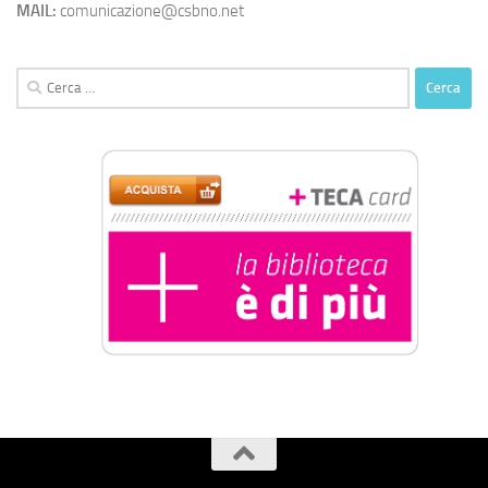
MAIL:
comunicazione@csbno.net
Ricerca
per: