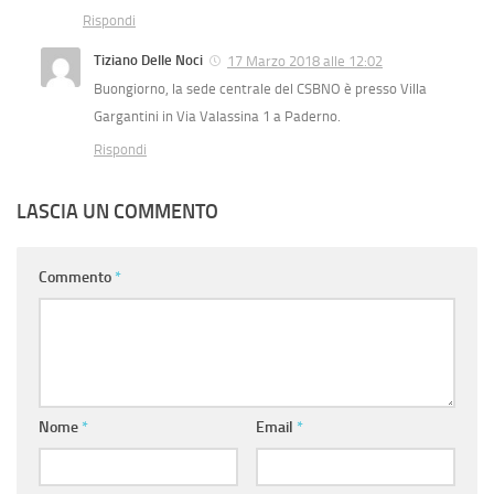
Rispondi
Tiziano Delle Noci
17 Marzo 2018 alle 12:02
Buongiorno, la sede centrale del CSBNO è presso Villa
Gargantini in Via Valassina 1 a Paderno.
Rispondi
LASCIA UN COMMENTO
Commento
*
Nome
*
Email
*