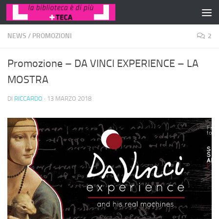
Salta al contenuto
NEWS
/
PROMOZIONI
2
Promozione – DA VINCI EXPERIENCE – LA
MOSTRA
DI
RICCARDO
·
13 MARZO 2018