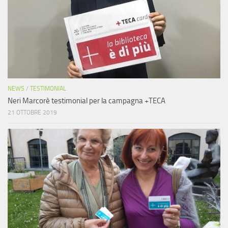
NEWS
/
TESTIMONIAL
Neri Marcorè testimonial per la campagna +TECA
21 OTTOBRE 2019