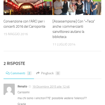
Convenzione con l’ARCI per i
[Assesempione] Con “+Teca”
concerti 2016 del Carroponte
anche i commercianti
sanvittoresi aiutano la
15 MAGGIO 2016
biblioteca
11 LUGLIO 2014
2 RISPOSTE
Commenti
2
Pingback
0
Renato
19 Dicembre 2015 alle 12:46
Carissimi
ma chi sono i vincitori??E’ possibile vedere l’elenco??
Grazie