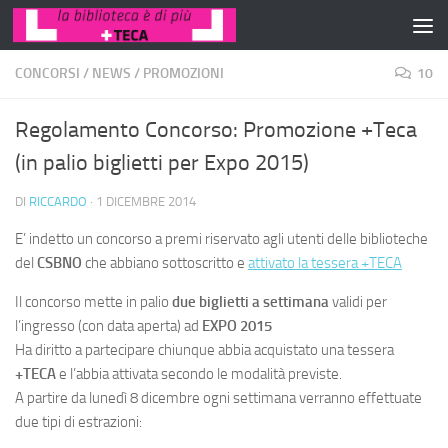
Salta al contenuto
CONCORSI
/
NEWS
/
PROMOZIONI
10
Regolamento Concorso: Promozione +Teca
(in palio biglietti per Expo 2015)
DI
RICCARDO
·
1 DICEMBRE 2014
E’ indetto un concorso a premi riservato agli utenti delle biblioteche
del
CSBNO
che abbiano sottoscritto e
attivato la tessera +TECA
Il concorso mette in palio
due biglietti a settimana
validi per
l’ingresso (con data aperta) ad
EXPO 2015
Ha diritto a partecipare chiunque abbia acquistato una tessera
+TECA
e l’abbia attivata secondo le modalità previste.
A partire da lunedì 8 dicembre ogni settimana verranno effettuate
due tipi di estrazioni: