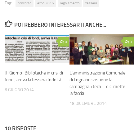
Tag:
concorso
expo 2015
regolamento
tessera
POTREBBERO INTERESSARTI ANCHE...
0
0
[Il Giorno] Biblioteche in crisi di
L’amministrazione Comunale
fondi, arriva la tessera fedeltà
di Legnano sostiene la
campagna +teca … e ci mette
6 GIUGNO 2014
la faccia
18 DICEMBRE 2014
10 RISPOSTE