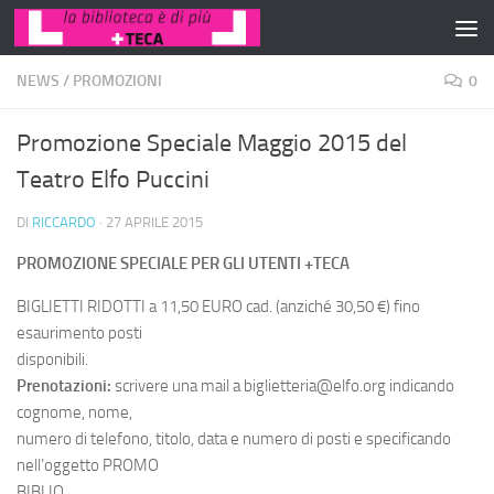
Salta al contenuto
NEWS
/
PROMOZIONI
0
Promozione Speciale Maggio 2015 del
Teatro Elfo Puccini
DI
RICCARDO
·
27 APRILE 2015
PROMOZIONE SPECIALE PER GLI UTENTI +TECA
BIGLIETTI RIDOTTI a 11,50 EURO cad. (anziché 30,50 €) fino
esaurimento posti
disponibili.
Prenotazioni:
scrivere una mail a biglietteria@elfo.org indicando
cognome, nome,
numero di telefono, titolo, data e numero di posti e specificando
nell’oggetto PROMO
BIBLIO