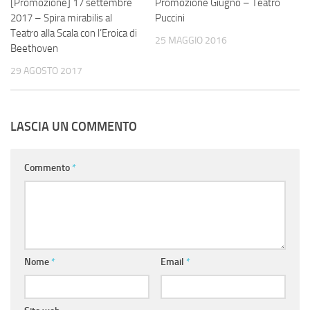
[Promozione] 17 settembre
Promozione Giugno – Teatro
2017 – Spira mirabilis al
Puccini
Teatro alla Scala con l’Eroica di
25 MAGGIO 2016
Beethoven
29 AGOSTO 2017
LASCIA UN COMMENTO
Commento
*
Nome
*
Email
*