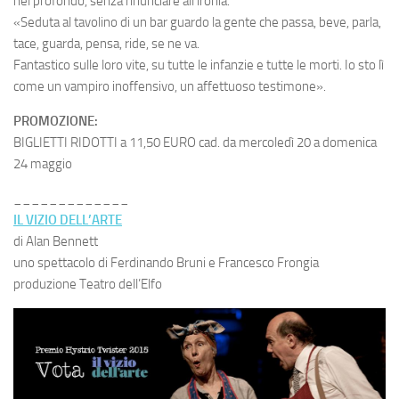
nel profondo, senza rinunciare all’ironia.
«Seduta al tavolino di un bar guardo la gente che passa, beve, parla,
tace, guarda, pensa, ride, se ne va.
Fantastico sulle loro vite, su tutte le infanzie e tutte le morti. Io sto lì
come un vampiro inoffensivo, un affettuoso testimone».
PROMOZIONE:
BIGLIETTI RIDOTTI a 11,50 EURO cad. da mercoledì 20 a domenica
24 maggio
_____________
IL VIZIO DELL’ARTE
di Alan Bennett
uno spettacolo di Ferdinando Bruni e Francesco Frongia
produzione Teatro dell’Elfo