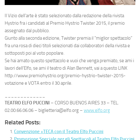
Il Vizio dell’arte è stato selezionato dalla redazione della rivista
Hystrio fra i candidati al Premio Hystrio Twister 2015, il premio
assegnato dal pubblico.
Giunto alla seconda edizione, Twister premia il “miglior spettacolo”
fra una rosa di dieci titoli selezionati dai collaboratori della rivista e
sottoposti poi al voto popolare.
Se hai amato questo spettacolo e vuoi che venga premiato, se ami i
lavori dell’Elfo, se ami il teatro di Alan Bennett, vai a questo LINK
http://www.premiohystrio.org/premio-hystrio-twister-2015-
votazione e VOTA entro il 30 aprile.
_____________
TEATRO ELFO PUCCINI
– CORSO BUENOS AIRES 33 – TEL.
02.00.66.06.06 – biglietteria@elfo.org –
www.elfo.org
Related Posts:
Convenzione +TECA con il Teatro Elfo Puccini
Promozione Speciale per gli Spettacoli al Teatro Elfo Puccini