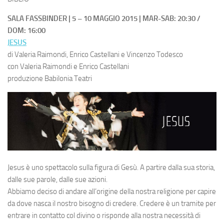
SALA FASSBINDER | 5 – 10 MAGGIO 2015 | MAR-SAB: 20:30 /
DOM: 16:00
JESUS
di Valeria Raimondi, Enrico Castellani e Vincenzo Todesco
con Valeria Raimondi e Enrico Castellani
produzione Babilonia Teatri
Jesus è uno spettacolo sulla figura di Gesù. A partire dalla sua storia,
dalle sue parole, dalle sue azioni.
Abbiamo deciso di andare all’origine della nostra religione per capire
da dove nasca il nostro bisogno di credere. Credere è un tramite per
entrare in contatto col divino o risponde alla nostra necessità di