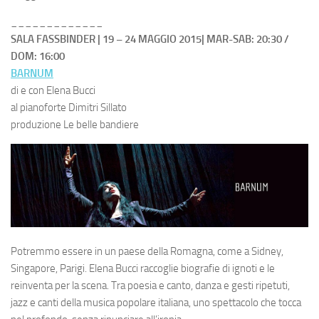
_____________
SALA FASSBINDER | 19 – 24 MAGGIO 2015| MAR-SAB: 20:30 /
DOM: 16:00
BARNUM
di e con Elena Bucci
al pianoforte Dimitri Sillato
produzione Le belle bandiere
Potremmo essere in un paese della Romagna, come a Sidney,
Singapore, Parigi. Elena Bucci raccoglie biografie di ignoti e le
reinventa per la scena. Tra poesia e canto, danza e gesti ripetuti,
jazz e canti della musica popolare italiana, uno spettacolo che tocca