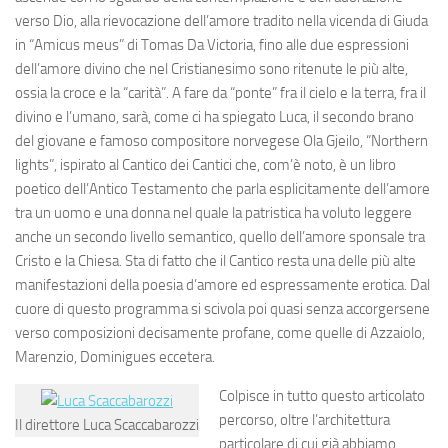
verso Dio, alla rievocazione dell’amore tradito nella vicenda di Giuda
in “Amicus meus” di Tomas Da Victoria, fino alle due espressioni
dell’amore divino che nel Cristianesimo sono ritenute le più alte,
ossia la croce e la “carità”. A fare da “ponte” fra il cielo e la terra, fra il
divino e l’umano, sarà, come ci ha spiegato Luca, il secondo brano
del giovane e famoso compositore norvegese Ola Gjeilo, “Northern
lights”, ispirato al Cantico dei Cantici che, com’è noto, è un libro
poetico dell’Antico Testamento che parla esplicitamente dell’amore
tra un uomo e una donna nel quale la patristica ha voluto leggere
anche un secondo livello semantico, quello dell’amore sponsale tra
Cristo e la Chiesa. Sta di fatto che il Cantico resta una delle più alte
manifestazioni della poesia d’amore ed espressamente erotica. Dal
cuore di questo programma si scivola poi quasi senza accorgersene
verso composizioni decisamente profane, come quelle di Azzaiolo,
Marenzio, Dominigues eccetera.
Colpisce in tutto questo articolato
percorso, oltre l’architettura
Il direttore Luca Scaccabarozzi
particolare di cui già abbiamo