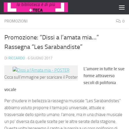
Salta al contenuto
PROMOZIONI
0
Promozione: “Dissi a l’amata mia…”
Rassegna “Les Sarabandiste”
DI
RICCARDO
·
6 GIUGNO 2017
L’amore in tutte le sue
forme attraverso
Cicca sull’immagine per scaricare il Poster
secoli di polifonia
vocale
Per chiudere in bellezza la rassegna musicale “Les Sarabandistes”
abbiamo voluto proporre il tema più universale, attuale e
trasversale dello spirito umano: l’amore, ma in una chiave musicale
un po’ diversa da quelle scelte per le altre serate della stagione.
Questa volta lasceremo il canto e la parola a un coro polifonico di