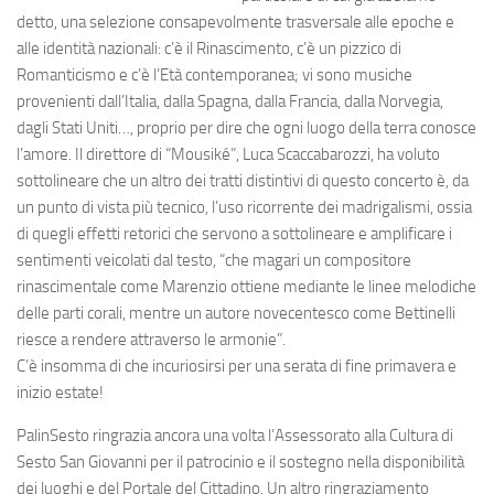
detto, una selezione consapevolmente trasversale alle epoche e
alle identità nazionali: c’è il Rinascimento, c’è un pizzico di
Romanticismo e c’è l’Età contemporanea; vi sono musiche
provenienti dall’Italia, dalla Spagna, dalla Francia, dalla Norvegia,
dagli Stati Uniti…, proprio per dire che ogni luogo della terra conosce
l’amore. Il direttore di “Mousiké”, Luca Scaccabarozzi, ha voluto
sottolineare che un altro dei tratti distintivi di questo concerto è, da
un punto di vista più tecnico, l’uso ricorrente dei madrigalismi, ossia
di quegli effetti retorici che servono a sottolineare e amplificare i
sentimenti veicolati dal testo, “che magari un compositore
rinascimentale come Marenzio ottiene mediante le linee melodiche
delle parti corali, mentre un autore novecentesco come Bettinelli
riesce a rendere attraverso le armonie”.
C’è insomma di che incuriosirsi per una serata di fine primavera e
inizio estate!
PalinSesto ringrazia ancora una volta l’Assessorato alla Cultura di
Sesto San Giovanni per il patrocinio e il sostegno nella disponibilità
dei luoghi e del Portale del Cittadino. Un altro ringraziamento