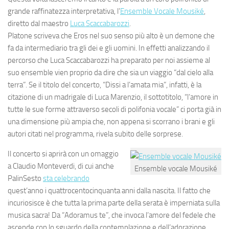
grande raffinatezza interpretativa, l’
Ensemble Vocale Mousiké
,
diretto dal maestro
Luca Scaccabarozzi
.
Platone scriveva che Eros nel suo senso più alto è un demone che
fa da intermediario tra gli dei e gli uomini. In effetti analizzando il
percorso che Luca Scaccabarozzi ha preparato per noi assieme al
suo ensemble vien proprio da dire che sia un viaggio “dal cielo alla
terra”. Se il titolo del concerto, “Dissi a l’amata mia”, infatti, è la
citazione di un madrigale di Luca Marenzio, il sottotitolo, “l’amore in
tutte le sue forme attraverso secoli di polifonia vocale” ci porta già in
una dimensione più ampia che, non appena si scorrano i brani e gli
autori citati nel programma, rivela subito delle sorprese.
Il concerto si aprirà con un omaggio
a Claudio Monteverdi, di cui anche
Ensemble vocale Mousiké
PalinSesto
sta celebrando
quest’anno i quattrocentocinquanta anni dalla nascita. Il fatto che
incuriosisce è che tutta la prima parte della serata è imperniata sulla
musica sacra! Da “Adoramus te”, che invoca l’amore del fedele che
ascende con lo sguardo della contemplazione e dell’adorazione