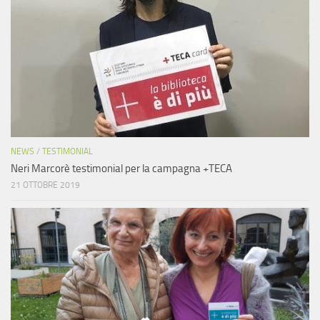
NEWS
/
TESTIMONIAL
Neri Marcorè testimonial per la campagna +TECA
21 OTTOBRE 2019