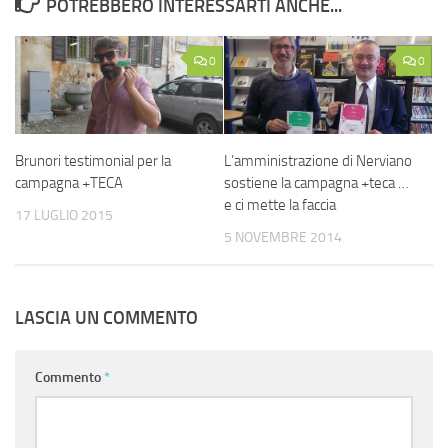
POTREBBERO INTERESSARTI ANCHE...
0
0
Brunori testimonial per la
L’amministrazione di Nerviano
campagna +TECA
sostiene la campagna +teca …
e ci mette la faccia
17 LUGLIO 2015
5 NOVEMBRE 2014
LASCIA UN COMMENTO
Commento
*