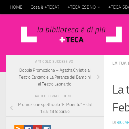
HOME
Cosa è +TECA?
+TECA CSBNO
+TECA S
Salta al contenuto
ARTICOLO SUCCESSIVO
LA TUA 
Doppia Promozione – Agatha Christie al
Teatro Carcano e La Paranza dei Bambini
al Teatro Leonardo
La 
ARTICOLO PRECEDENTE
Feb
Promozione spettacolo “El Piperito” – dal
13 al 18 febbraio
DI
RICCA