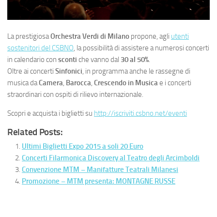
La prestigiosa
Orchestra Verdi di Milano
propone, agli
utenti
sostenitori del CSBNO
, la possibilità di assistere a numerosi concerti
in calendario con
sconti
che vanno dal
30 al 50%
.
Oltre ai concerti
Sinfonici
, in programma anche le rassegne di
musica da
Camera
,
Barocca
,
Crescendo in Musica
e i concerti
straordinari con ospiti di rilievo internazionale.
Scopri e acquista i biglietti su
http://iscriviti.csbno.net/eventi
Related Posts:
Ultimi Biglietti Expo 2015 a soli 20 Euro
Concerti Filarmonica Discovery al Teatro degli Arcimboldi
Convenzione MTM – Manifatture Teatrali Milanesi
Promozione – MTM presenta: MONTAGNE RUSSE