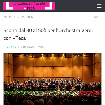
Salta al contenuto
NEWS
/
PROMOZIONI
0
Sconti dal 30 al 50% per l’Orchestra Verdi
con +Teca
DI
RICCARDO
·
10 MARZO 2015