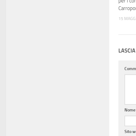
per i co
Carropo
15 MAGG
LASCI
Comm
Nom
Sito 