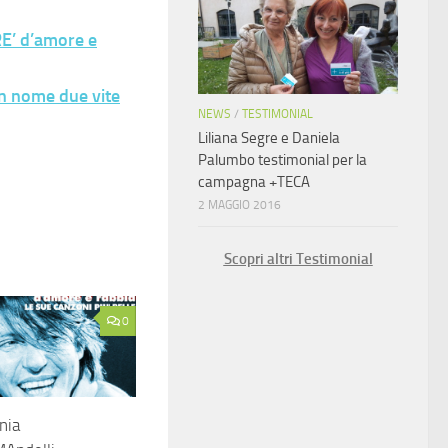
E’ d’amore e
n nome due vite
NEWS
/
TESTIMONIAL
Liliana Segre e Daniela
Palumbo testimonial per la
campagna +TECA
2 MAGGIO 2016
Scopri altri Testimonial
0
nia