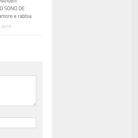
MAndelli
 IO SONO DE
amore e rabbia
 2019