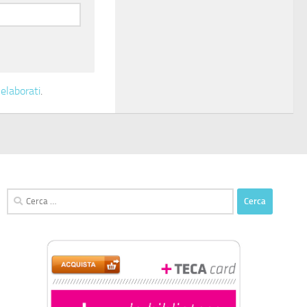
elaborati
.
Ricerca
per: