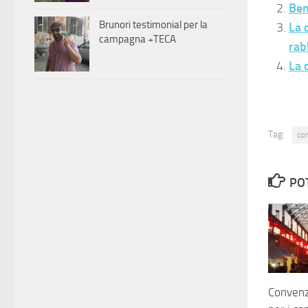
Ben
Brunori testimonial per la
La 
campagna +TECA
rab
La 
Tag:
con
PO
Convenz