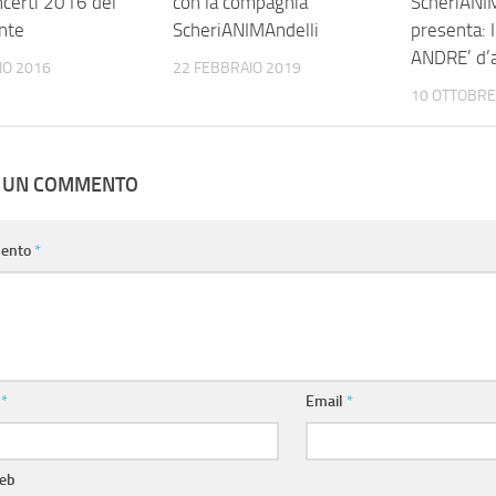
ncerti 2016 del
con la compagnia
ScheriANI
nte
ScheriANIMAndelli
presenta:
ANDRE’ d’
IO 2016
22 FEBBRAIO 2019
10 OTTOBRE
A UN COMMENTO
ento
*
e
*
Email
*
web