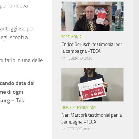
 per la nuova
vantaggiose per
egli sconti a
TESTIMONIAL
Enrico Beruschi testimonial per
la campagna +TECA
11 FEBBRAIO 2020
i farlo in una delle
icando data del
me di ogni
.org – Tel.
NEWS
/
TESTIMONIAL
Neri Marcorè testimonial per la
campagna +TECA
21 OTTOBRE 2019