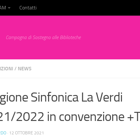
BAM
Contatti
Campagna di Sostegno alle Biblioteche
ZIONI
/
NEWS
gione Sinfonica La Verdi
1/2022 in convenzione +
RDO
·
12 OTTOBRE 2021