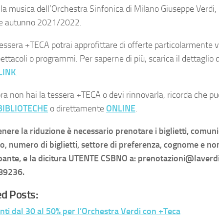
 la musica dell’Orchestra Sinfonica di Milano Giuseppe Verdi,
ne autunno 2021/2022.
tessera +TECA potrai approfittare di offerte particolarmente 
ettacoli o programmi. Per saperne di più, scarica il dettaglio d
LINK
.
a non hai la tessera +TECA o devi rinnovarla, ricorda che puo
BIBLIOTECHE
o direttamente
ONLINE
.
enere la riduzione è necessario prenotare i biglietti, comun
o, numero di biglietti, settore di preferenza, cognome e no
pante, e la dicitura UTENTE CSBNO a: prenotazioni@laverdi
89236.
d Posts:
nti dal 30 al 50% per l’Orchestra Verdi con +Teca