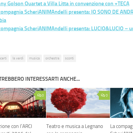
ny Golson Quartet a Villa Litta in convenzione con +TECA
compagnia ScheriANIMAndelli presenta: IO SONO DE ANDR
bia
compagnia ScheriANIMAndelli presenta: LUCIO&LUCIO – u
certi
la verdi
musica
orchestra
sconti
TREBBERO INTERESSARTI ANCHE...
0
0
ione con l’ARCI
Teatro e musica a Legnano
La compag