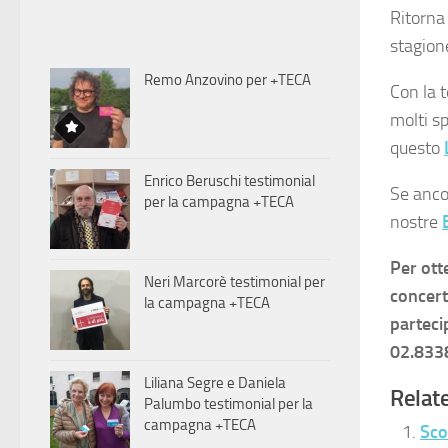
Ritorna
stagio
Remo Anzovino per +TECA
Con la 
molti sp
questo
Enrico Beruschi testimonial
Se ancor
per la campagna +TECA
nostre
Per ott
Neri Marcorè testimonial per
concert
la campagna +TECA
parteci
02.833
Liliana Segre e Daniela
Relate
Palumbo testimonial per la
campagna +TECA
Sco